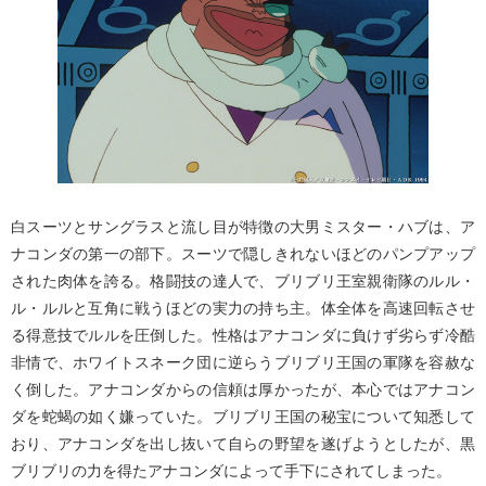
白スーツとサングラスと流し目が特徴の大男ミスター・ハブは、ア
ナコンダの第一の部下。スーツで隠しきれないほどのパンプアップ
された肉体を誇る。格闘技の達人で、ブリブリ王室親衛隊のルル・
ル・ルルと互角に戦うほどの実力の持ち主。体全体を高速回転させ
る得意技でルルを圧倒した。性格はアナコンダに負けず劣らず冷酷
非情で、ホワイトスネーク団に逆らうブリブリ王国の軍隊を容赦な
く倒した。アナコンダからの信頼は厚かったが、本心ではアナコン
ダを蛇蝎の如く嫌っていた。ブリブリ王国の秘宝について知悉して
おり、アナコンダを出し抜いて自らの野望を遂げようとしたが、黒
ブリブリの力を得たアナコンダによって手下にされてしまった。