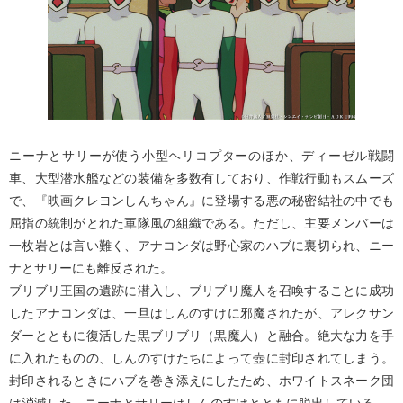
ニーナとサリーが使う小型ヘリコプターのほか、ディーゼル戦闘
車、大型潜水艦などの装備を多数有しており、作戦行動もスムーズ
で、『映画クレヨンしんちゃん』に登場する悪の秘密結社の中でも
屈指の統制がとれた軍隊風の組織である。ただし、主要メンバーは
一枚岩とは言い難く、アナコンダは野心家のハブに裏切られ、ニー
ナとサリーにも離反された。
ブリブリ王国の遺跡に潜入し、ブリブリ魔人を召喚することに成功
したアナコンダは、一旦はしんのすけに邪魔されたが、アレクサン
ダーとともに復活した黒ブリブリ（黒魔人）と融合。絶大な力を手
に入れたものの、しんのすけたちによって壺に封印されてしまう。
封印されるときにハブを巻き添えにしたため、ホワイトスネーク団
は消滅した。ニーナとサリーはしんのすけとともに脱出している。