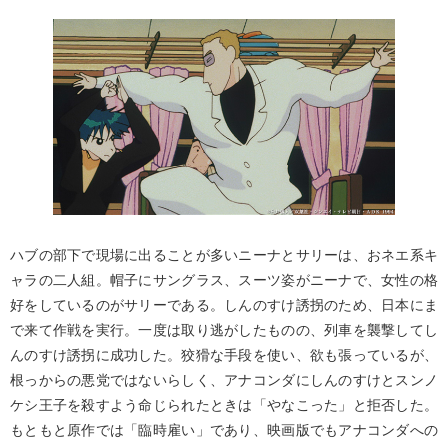
ハブの部下で現場に出ることが多いニーナとサリーは、おネエ系キ
ャラの二人組。帽子にサングラス、スーツ姿がニーナで、女性の格
好をしているのがサリーである。しんのすけ誘拐のため、日本にま
で来て作戦を実行。一度は取り逃がしたものの、列車を襲撃してし
んのすけ誘拐に成功した。狡猾な手段を使い、欲も張っているが、
根っからの悪党ではないらしく、アナコンダにしんのすけとスンノ
ケシ王子を殺すよう命じられたときは「やなこった」と拒否した。
もともと原作では「臨時雇い」であり、映画版でもアナコンダへの