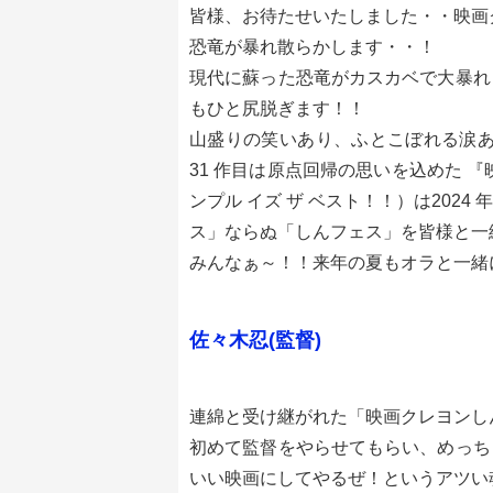
皆様、お待たせいたしました・・映画
恐竜が暴れ散らかします・・！
現代に蘇った恐竜がカスカベで大暴れ
もひと尻脱ぎます！！
山盛りの笑いあり、ふとこぼれる涙あ
31 作目は原点回帰の思いを込めた 
ンプル イズ ザ ベスト！！）は202
ス」ならぬ「しんフェス」を皆様と一
みんなぁ～！！来年の夏もオラと一緒
佐々木忍(監督)
連綿と受け継がれた「映画クレヨンし
初めて監督をやらせてもらい、めっち
いい映画にしてやるぜ！というアツい