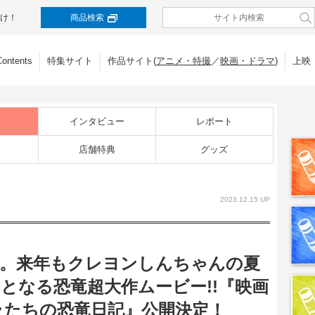
け！
商品検索
Contents
特集サイト
作品サイト(
アニメ・特撮
／
映画・ドラマ
)
上映
インタビュー
レポート
店舗特典
グッズ
2023.12.15 UP
始動。来年もクレヨンしんちゃんの夏
となる恐竜超大作ムービー!!『映画
ラたちの恐竜日記』公開決定！