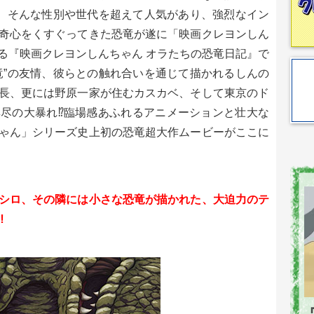
”。そんな性別や世代を超えて人気があり、強烈なイン
奇心をくすぐってきた恐竜が遂に「映画クレヨンしん
る『映画クレヨンしんちゃん オラたちの恐竜日記』で
竜”の友情、彼らとの触れ合いを通じて描かれるしんの
長、更には野原一家が住むカスカベ、そして東京のド
尽の大暴れ⁉臨場感あふれるアニメーションと壮大な
ゃん」シリーズ史上初の恐竜超大作ムービーがここに
シロ、その隣には小さな恐竜が描かれた、大迫力のテ
‼