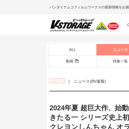
バンダイナムコフィルムワークスの最新情報をお届
ALL
ニュース
動画
特集一覧
| ニュース(BV速報)
ニュース
2024年夏 超巨大作、
きたる一 シリーズ史上初
クレヨンしんちゃん オ