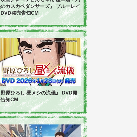
熱のカスカベダンサーズ』 ブルーレイ
DVD発売告知CM
『野原ひろし 昼メシの流儀』 DVD発
売告知CM