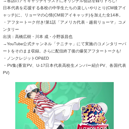
→各話のアイキャッチイラストにオリジナル会話を録り下ろし!
日本代表を応援する各校の中学生たちの楽しいやりとり(CM後アイ
ャッチ)に、リョーマの心情(CM前アイキャッチ)を加えた全14本。
・アフタートーク付き!第1話「アメリカ代表・越前リョーマ」コメ
ンタリー
出演：高橋広樹・川本 成・小野坂昌也
→YouTube公式チャンネル「テニチャ」にて実施のコメンタリーパ
ートをそのまま収録。さらに配信終了後の爆笑アフタートークも!
・ノンクレジットOP&ED
・PV集(番宣PV、U-17日本代表高校生メンバー紹介PV、各国代表
PV)