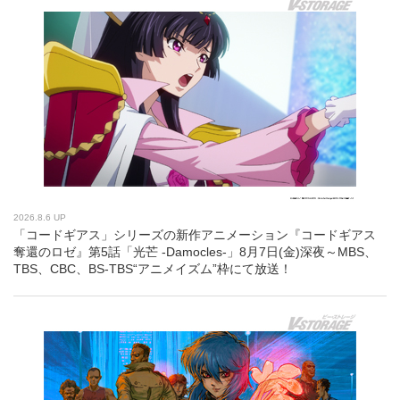
2026.8.6 UP
「コードギアス」シリーズの新作アニメーション『コードギアス
奪還のロゼ』第5話「光芒 -Damocles-」8月7日(金)深夜～MBS、
TBS、CBC、BS-TBS“アニメイズム”枠にて放送！