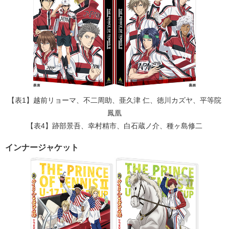
【表1】越前リョーマ、不二周助、亜久津 仁、徳川カズヤ、平等院
鳳凰
【表4】跡部景吾、幸村精市、白石蔵ノ介、種ヶ島修二
インナージャケット