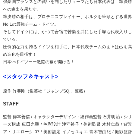
強豪国フランスとの戦いを制したリョーマたち日本代表は、準決勝
への進出を果たす。
準決勝の相手は、プロテニスプレイヤー、ボルクを筆頭とする世界
No.1の最強チーム・ドイツ。
そしてドイツには、かつて合宿で苦楽を共にした手塚も代表入りし
ている。
圧倒的な力を誇るドイツを相手に、日本代表チームの面々は己を高
め進化を目指す！
日本vsドイツーー激闘の幕が開ける！
<スタッフ＆キャスト>
原作 許斐剛（集英社「ジャンプSQ.」連載）
STAFF
監督 徳本善信 / キャラクターデザイン・総作画監督 石井明治 / シリ
ーズ構成 広田光毅 / 色彩設計 津守裕子 / 美術監督 木村仁哉 / 背景
アトリエローク 07 / 美術設定 イノセユキエ ⻘木智由紀 / 撮影監督