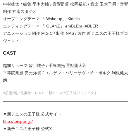
中村雄太 / 編集 平木大輔 / 音響監督 松岡裕紀 / 音楽 玉木千尋 / 音響
制作 神南スタジオ
オープニングテーマ 「 Wake up」 Kidella
エンディングテーマ 「 GLANZ」 emBLEm=ADLER
アニメーション制作 M.S.C / 制作 NAS / 製作 新テニスの王子様プロ
ジェクト
CAST
越前リョーマ 皆川純子 / 手塚国光 置鮎龍太郎
平等院鳳凰 安元洋貴 / ユルゲン・バリーサヴィチ・ボルク 利根健太
朗
©許斐 剛／集英社・ＮＡＳ・新テニスの王子様プロジェクト
▼新テニスの王子様 公式サイト
http://tenipuri.jp/
▼新テニスの王子様 公式X