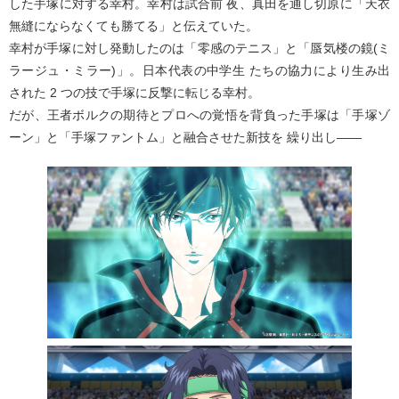
した手塚に対する幸村。幸村は試合前 夜、真田を通し切原に「天衣
無縫にならなくても勝てる」と伝えていた。
幸村が手塚に対し発動したのは「零感のテニス」と「蜃気楼の鏡(ミ
ラージュ・ミラー)」。日本代表の中学生 たちの協力により生み出
された 2 つの技で手塚に反撃に転じる幸村。
だが、王者ボルクの期待とプロへの覚悟を背負った手塚は「手塚ゾ
ーン」と「手塚ファントム」と融合させた新技を 繰り出し――