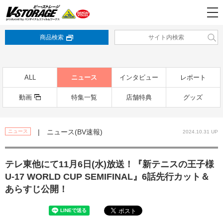
商品検索
ALL
ニュース
インタビュー
レポート
動画
特集一覧
店舗特典
グッズ
| ニュース(BV速報)
ニュース
2024.10.31 UP
テレ東他にて11⽉6⽇(⽔)放送！『新テニスの王⼦様
U-17 WORLD CUP SEMIFINAL』6話先⾏カット＆
あらすじ公開！