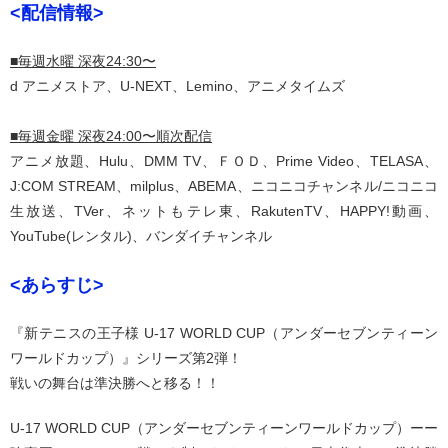
<配信情報>
■毎週⽔曜 深夜24:30〜
d アニメストア、U-NEXT、Lemino、アニメタイムズ
■毎週⾦曜 深夜24:00〜順次配信
アニメ放題、Hulu、DMM TV、ＦＯＤ、Prime Video、TELASA、
J:COM STREAM、milplus、ABEMA、ニコニコチャンネル/ニコニコ
⽣放送、TVer、ネットもテレ東、RakutenTV、HAPPY!動画、
YouTube(レンタル)、バンダイチャンネル
<あらすじ>
『新テニスの王子様 U-17 WORLD CUP（アンダーセブンティーン
ワールドカップ）』シリーズ第2弾！
戦いの舞台は準決勝へと移る！！
U-17 WORLD CUP（アンダーセブンティーンワールドカップ）ーー