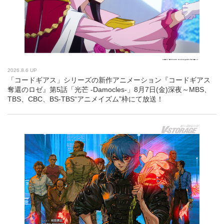
2026.8.6 UP
「コードギアス」シリーズの新作アニメーション『コードギアス
奪還のロゼ』第5話「光芒 -Damocles-」8月7日(金)深夜～MBS、
TBS、CBC、BS-TBS“アニメイズム”枠にて放送！