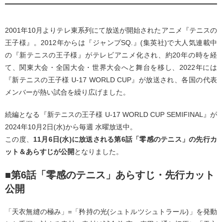
2001年10⽉よりテレ東系列にて放送が開始されたアニメ『テニスの
王⼦様』。2012年からは『ジャンプSQ.』(集英社)で⼤⼈気連載中
の『新テニスの王⼦様』がテレビアニメ化され、約20年の時を経
て、関東⼤会・全国⼤会・世界⼤会へと舞台を移し、2022年には
『新テニスの王⼦様 U-17 WORLD CUP』が放送され、各国の代表
メンバーが熱い試合を繰り広げました。
続編となる『新テニスの王子様 U-17 WORLD CUP SEMIFINAL』が
2024年10月2日(水)から毎週 水曜放送中。
この度、
11⽉6⽇(⽔)に放送される第6話「零感のテニス」の先⾏カ
ット＆あらすじが公開
となりました。
■第6話「零感のテニス」あらすじ・先行カット
公開
「天衣無縫の極み」=「矜持の光(シュトルツシュトラール)」を発動