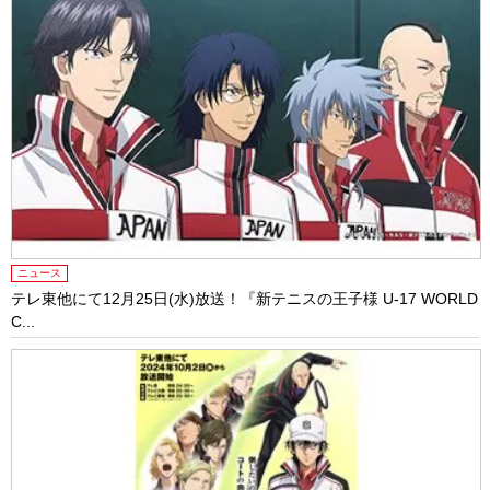
ニュース
テレ東他にて12⽉25⽇(⽔)放送！『新テニスの王⼦様 U-17 WORLD
C...