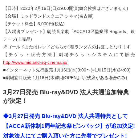
【日時】2020年2月16日(日)19:00開演(舞台挨拶はございません)
【会場】ミッドランドスクエア シネマ(名古屋)
【チケット料金】3,000円(税込)
【入場者プレゼント】朗読音楽劇「ACCA13区監察課 Regards」銀
テープ(非売品)
※ゴールドまたはレッドどちらか1種ランダムのお渡しとなります
【チケット販売方法】劇場チケットシステムにて販売
http://www.midland-sq-cinema.jp/
■インターネット先行販売 1月16日(木)0:00〜(=1月15日(水)24:00)
■劇場窓口販売 1月16日(木)劇場OPENより(残席がある場合のみ)
3月27日発売 Blu-ray&DVD 法人共通追加特典
が決定！
◆3月27日発売 Blu-ray&DVD 法人共通特典として
【ACCA新体制1周年記念祭ピンバッジ】が追加決定!
対象法人にてご購入頂いた方に先着でプレゼント!