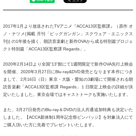
2017年1月より放送されたTVアニメ『ACCA13区監察課』（原作 オ
ノ・ナツメ(掲載 月刊「ビッグガンガン」スクウェア・エニックス
刊)) の1年後を描く、朗読音楽劇と新作OVAから成る特別篇プロジェ
クト特別篇「ACCA13区監察課 Regards」。
2020年2月14日より全国“13”館にて1週間限定で新作OVA先行上映会
を開催、2020年3月27日にBlu-ray&DVD発売となります本作につき
まして、2月16日（日）東京・大阪・愛知の3劇場にて開催される朗
読音楽劇「ACCA13区監察課 Regards」１日限定上映会の詳細が決
定いたしました。東京会場ではキャストトークも実施いたします。
また、3月27日発売のBlu-ray＆DVDの法人共通追加特典も決定いた
しました。【ACCA新体制1周年記念祭ピンバッジ】を対象法人にて
ご購入頂いた方に先着でプレゼントいたします。