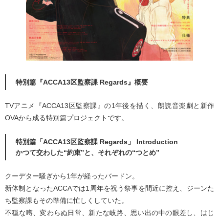
特別篇『ACCA13区監察課 Regards』概要
TVアニメ『ACCA13区監察課』の1年後を描く、朗読音楽劇と新作
OVAから成る特別篇プロジェクトです。
特別篇「ACCA13区監察課 Regards」 Introduction
かつて交わした“約束”と、それぞれの“つとめ”
クーデター騒ぎから1年が経ったバードン。
新体制となったACCAでは1周年を祝う祭事を間近に控え、ジーンた
ち監察課もその準備に忙しくしていた。
不穏な噂、変わらぬ日常、新たな岐路、思い出の中の眼差し、はじ