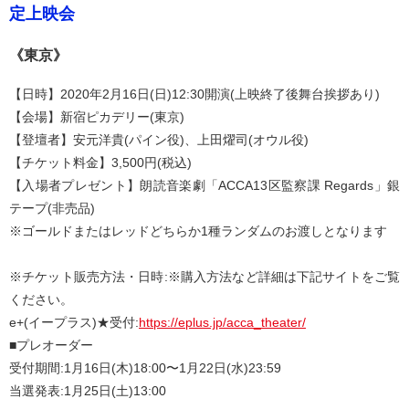
定上映会
《東京》
【日時】2020年2月16日(日)12:30開演(上映終了後舞台挨拶あり)
【会場】新宿ピカデリー(東京)
【登壇者】安元洋貴(パイン役)、上田燿司(オウル役)
【チケット料金】3,500円(税込)
【入場者プレゼント】朗読音楽劇「ACCA13区監察課 Regards」銀
テープ(非売品)
※ゴールドまたはレッドどちらか1種ランダムのお渡しとなります
※チケット販売方法・日時:※購入方法など詳細は下記サイトをご覧
ください。
e+(イープラス)★受付:
https://eplus.jp/acca_theater/
■プレオーダー
受付期間:1月16日(木)18:00〜1月22日(水)23:59
当選発表:1月25日(土)13:00