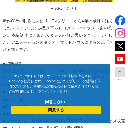
▲表紙イラスト
新作OVAの制作にあたり、TVシリーズから4年の歳月を経て再結集
したスタッフによる描き下ろしコメント&イラスト集の発売が決
定。本編制作にこめたスタッフの熱い思いをぎっしりとしたため
た、アニメーションスタジオ・マッドハウスによる公式「おつかれ
さま本」です。
■掲載内容
監督 夏目真悟、キャラクターデザイン 久貝典史はじめ多数のアニメ
このウェブサイトでは、サイト上での体験向上を目的に
スタッフによる描き下ろしイラスト&コメント、原作オノ・ナツメ
Cookieを使用します。Cookieにはウェブサイトの機能に不
先生による描き下ろしイラストを収録!
可欠なものと、利用状況の測定の目的で使用されているも
のが存在します。
プライバシーポリシー
■価格:1,200円(税込)
■サイズ:B5タテ
同意しない
■仕様:表紙フルカラー/本文モノクロ
同意する
■発行:マッドハウス
■ご予約方法:「MADHOUSE×IDEACREATE 公式アニメグッズ販売
サイト」にて、2020年1月10日より予約開始。