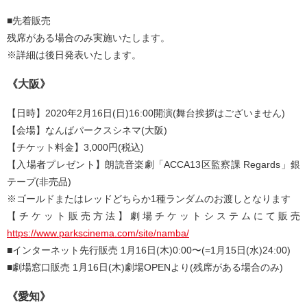
■先着販売
残席がある場合のみ実施いたします。
※詳細は後日発表いたします。
《大阪》
【日時】2020年2月16日(日)16:00開演(舞台挨拶はございません)
【会場】なんばパークスシネマ(大阪)
【チケット料金】3,000円(税込)
【入場者プレゼント】朗読音楽劇「ACCA13区監察課 Regards」銀
テープ(非売品)
※ゴールドまたはレッドどちらか1種ランダムのお渡しとなります
【チケット販売方法】劇場チケットシステムにて販売
https://www.parkscinema.com/site/namba/
■インターネット先行販売 1月16日(木)0:00〜(=1月15日(水)24:00)
■劇場窓口販売 1月16日(木)劇場OPENより(残席がある場合のみ)
《愛知》