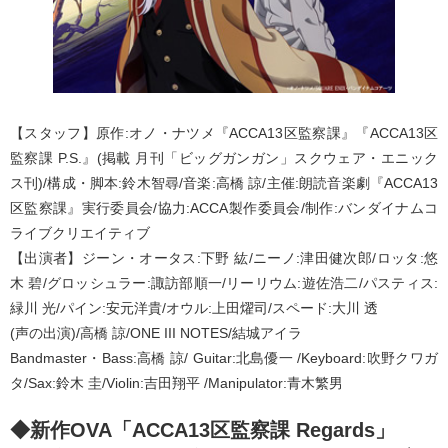
【スタッフ】原作:オノ・ナツメ『ACCA13区監察課』『ACCA13区
監察課 P.S.』(掲載 月刊「ビッグガンガン」スクウェア・エニック
ス刊)/構成・脚本:鈴木智尋/音楽:高橋 諒/主催:朗読音楽劇『ACCA13
区監察課』実行委員会/協力:ACCA製作委員会/制作:バンダイナムコ
ライブクリエイティブ
【出演者】ジーン・オータス:下野 紘/ニーノ:津田健次郎/ロッタ:悠
木 碧/グロッシュラー:諏訪部順一/リーリウム:遊佐浩二/パスティス:
緑川 光/パイン:安元洋貴/オウル:上田燿司/スペード:大川 透
(声の出演)/高橋 諒/ONE III NOTES/結城アイラ
Bandmaster・Bass:高橋 諒/ Guitar:北島優一 /Keyboard:吹野クワガ
タ/Sax:鈴木 圭/Violin:吉田翔平 /Manipulator:青木繁男
◆新作OVA「ACCA13区監察課 Regards」