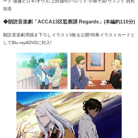
ード:後藤ヒロキ/オウル:上田燿司/パロット:小林千晃/ヴィント:西村
知道
◆朗読音楽劇「ACCA13区監察課 Regards」(本編約110分)
朗読音楽劇用描き下ろしイラスト3枚を公開!特典イラストカードと
してBlu-ray&DVDに封入!