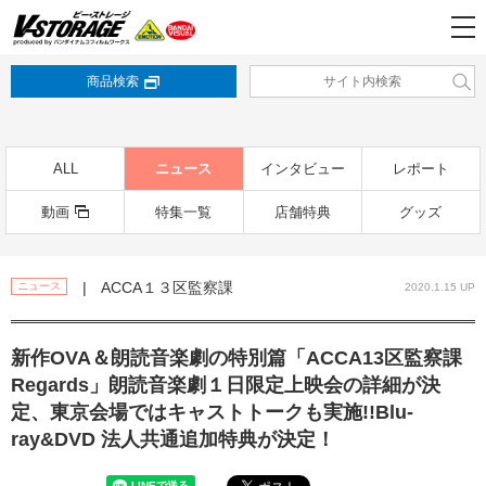
商品検索
ALL
ニュース
インタビュー
レポート
動画
特集一覧
店舗特典
グッズ
| ACCA１３区監察課
ニュース
2020.1.15 UP
新作OVA＆朗読音楽劇の特別篇「ACCA13区監察課
Regards」朗読音楽劇１日限定上映会の詳細が決
定、東京会場ではキャストトークも実施!!Blu-
ray&DVD 法人共通追加特典が決定！