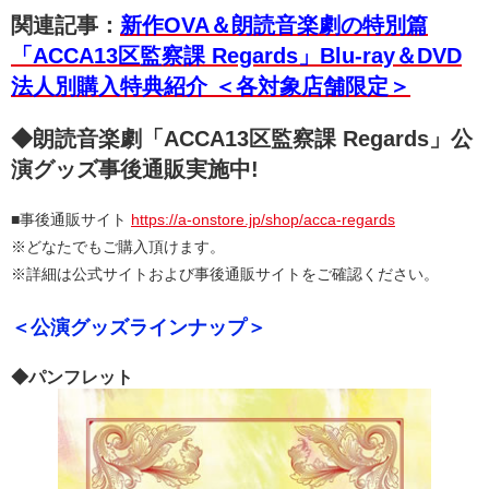
関連記事：
新作OVA＆朗読音楽劇の特別篇
「ACCA13区監察課 Regards」Blu-ray＆DVD
法人別購入特典紹介 ＜各対象店舗限定＞
◆朗読音楽劇「ACCA13区監察課 Regards」公
演グッズ事後通販実施中!
■事後通販サイト
https://a-onstore.jp/shop/acca-regards
※どなたでもご購入頂けます。
※詳細は公式サイトおよび事後通販サイトをご確認ください。
＜公演グッズラインナップ＞
◆パンフレット