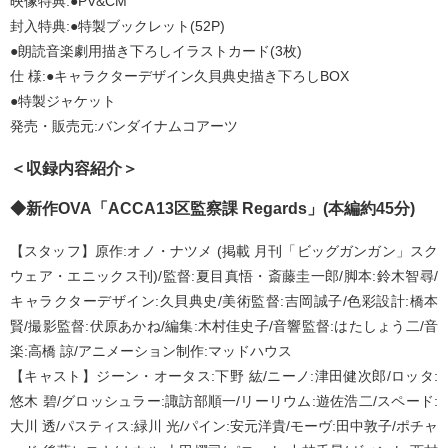
映像特典:●PV&CM
封入特典:●特製ブックレット(52P)
●朗読音楽劇用描き下ろしイラストカード(3枚)
仕 様:●キャラクターデザイン久貝典史描き下ろしBOX
●特製ジャケット
発売・販売元:バンダイナムコアーツ
＜収録内容紹介＞
◆新作OVA「ACCA13区監察課 Regards」(本編約45分)
【スタッフ】原作:オノ・ナツメ (掲載 月刊「ビッグガンガン」スク
ウェア・エニックス刊)/監督:夏目真悟・斎藤圭一郎/脚本:鈴木智尋/
キャラクターデザイン:久貝典史/美術監督:吉岡誠子/色彩設計:橋本
賢/撮影監督:伏原あかね/編集:木村佳史子/音響監督:はたしょう二/音
楽:高橋 諒/アニメーション制作:マッドハウス
【キャスト】ジーン・オータス:下野 紘/ニーノ:津田健次郎/ロッタ:
悠木 碧/グロッシュラー:諏訪部順一/リーリウム:遊佐浩二/スペード:
大川 透/パスティス:緑川 光/パイン:安元洋貴/モーヴ:田中敦子/ポチャ