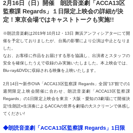
2月16日（日）開催 朗読音楽劇「ACCA13区
監察課 Regards」１日限定上映会の詳細が決
定！東京会場ではキャストトークも実施!!
※朗読音楽劇は2019年10月12・13日 舞浜アンフィシアターにて開
催を予定しておりましたが、台風の影響により公演は中止となりま
した。
なお、お客様に作品をお届けする形を協議し、出演者とスタッフの
安全を確保したうえで収録のみ実施いたしました。本上映会では、
Blu-ray&DVDに収録される映像を上映いたします。
2月14日〜新作OVA「ACCA13区監察課 Regards」全国“13”館での1
週間限定上映会開催に合わせ、朗読音楽劇「ACCA13区監察課
Regards」の1日限定上映会を東京・大阪・愛知の3劇場にて開催決
定!生朗読×生演奏によるACCAの世界を劇場の大スクリーンで体感し
てください!
◆朗読音楽劇「ACCA13区監察課 Regards」1日限