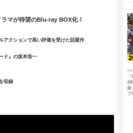
マが待望のBlu-ray BOX化！
ルアクションで高い評価を受けた話題作
ード』の坂本浩一
202
「G
を収録
2
始
ブ