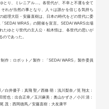
ゆとり、ミレニアル…。各世代が、不幸と不運を全て
。それが当然の事となり、人々は誰かを信じる気持ち
の総理大臣・安藤直樹は、日本の時代をどの世代に委
DAI WRAS」の開催を宣言。SEDAI WARS出場
選ばれたゆとり世代の主人公・柏木悟は、各世代の思いが
るのであった。
作：ロボット／製作：「SEDAI WARS」製作委員
暉／白井優子：真飛 聖／西條 萌：浅川梨奈／筧 翔太：
田哲也：出合正幸／玉川麻美：奥山かずさ／小川 清：
尾 茂：西岡德馬／安藤直樹：大友康平