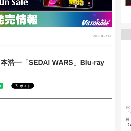
2020.8.25 UP
一「SEDAI WARS」Blu-ray
202
「
開
（