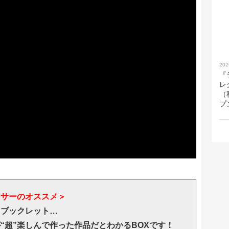
202
『
レ
（
プ
ーサーのオススメ＞
・ブックレット…
“超”楽しんで作った作品だとわかるBOXです！