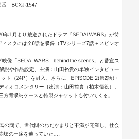
番：BCXJ-1547
0年1月より放送されたドラマ『SEDAI WARS』が待
本編ディスクには全8話を収録（TVシリーズ7話＋スピンオ
像「SEDAI WARS behind the scenes」と番宣ス
解説や作品設定、主演：山田裕貴の単独インタビュー
（24P）を封入。さらに、EPISODE 2(第2話)・
ストオーディオコメンタリー［出演：山田裕貴（柏木悟役）、
三方背収納ケースと特製ジャケットも付いてくる。
民の間で、世代間のわだかまりと不満が充満し、社会
崩壊の一途を辿っていた…。