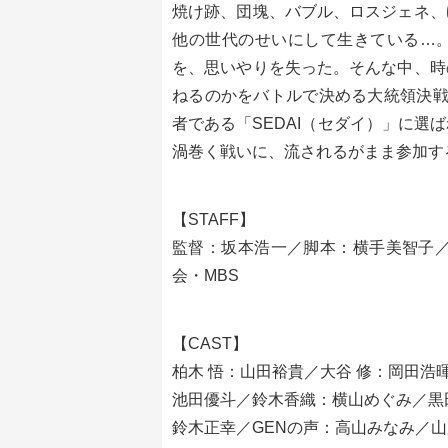
焼け跡、団塊、バブル、ロスジェネ、
他の世代のせいにして生きている…
を、思いやりを失った。そんな中、時
ねるのかをバトルで決める大統領決戦「SE
者である「SEDAI（セダイ）」に
渦巻く戦いに、流されるがまま参加す
【STAFF】
監督：坂本浩一／脚本：横手美智子／制
会・MBS
【CAST】
柏木 悟：山田裕貴／大谷 修：岡田浩
池田優斗／鈴木香織：横山めぐみ／黒
鈴木正幸／GENの声：高山みなみ／山