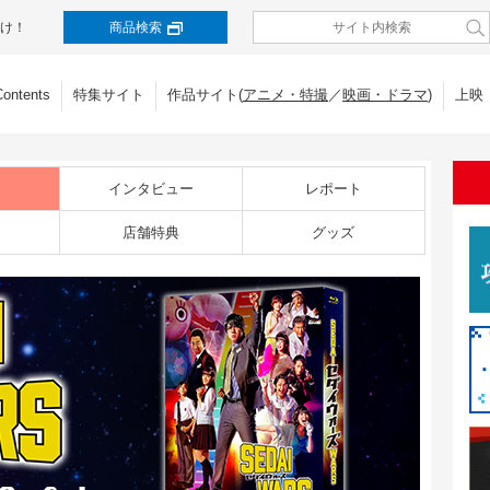
け！
商品検索
Contents
特集サイト
作品サイト(
アニメ・特撮
／
映画・ドラマ
)
上映
インタビュー
レポート
店舗特典
グッズ