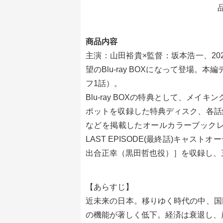
品
商品内容
主演：山田裕貴×監督：坂本浩一、202
望のBlu-ray BOXになって登場。
フ1話）。
Blu-ray BOXの特典として、メイキング映
ポットを収録した特典ディスク、各話
などを掲載したオールカラーブックレット
LAST EPISODE(最終話)キャ
出合正幸（黒田哲也役）］を収録し、
【あらすじ】
近未来の日本。移りゆく時代の中、国
の機能が著しく低下。経済は衰退し、