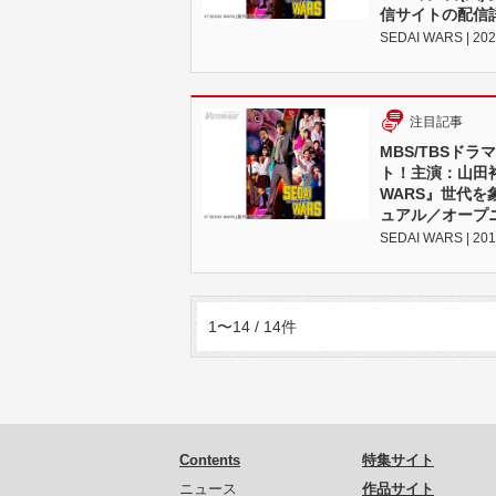
信サイトの配信詳
SEDAI WARS | 202
注目記事
MBS/TBSドラ
ト！主演：山田裕
WARS』世代
ュアル／オープニ
SEDAI WARS | 201
1〜14 / 14件
Contents
特集サイト
ニュース
作品サイト