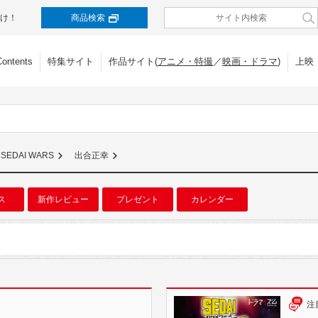
け！
商品検索
Contents
特集サイト
作品サイト(
アニメ・特撮
／
映画・ドラマ
)
上映
SEDAI WARS
出合正幸
ス
新作レビュー
プレゼント
カレンダー
注