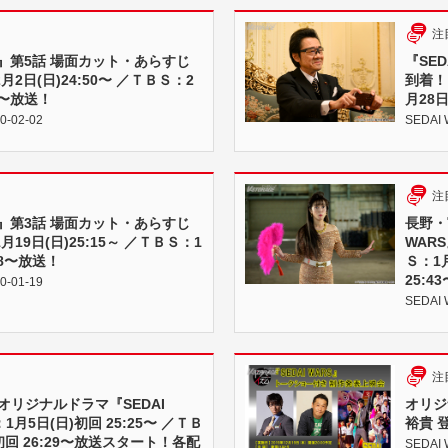
注
RS』第5話 場面カット・あらすじ
『SE
2日(日)24:50〜 ／ＴＢＳ：2
到着！
:28〜放送！
月28日
0-02-02
SEDAI 
注
RS』第3話 場面カット・あらすじ
長野・
19日(日)25:15～ ／ＴＢＳ：1
WAR
5:28〜放送！
Ｓ：1月
25:
0-01-19
SEDAI 
注
オリジナルドラマ『SEDAI
オリジ
1月5日(日)初回 25:25〜 ／ＴＢ
裕貴 
初回 26:29〜放送スタート！各配
SEDAI 