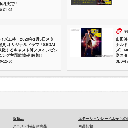
細決定!!
0-01-05
注
マイズム枠 2020年1月5日スター
山田裕
貴 オリジナルドラマ『SEDAI
ナルド
を象徴するキャスト陣／メインビジ
ズ）M
ング主題歌情報 解禁!!
送スタ
9-12-10
SEDAI 
新商品
エモーションレーベルからの
アニメ・特撮 新商品
商品情報