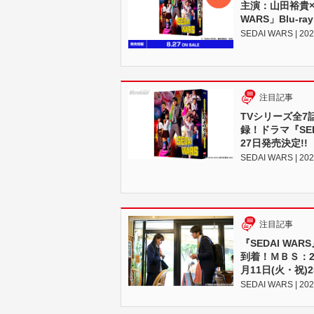
主演：山田裕貴×
WARS」Blu-ra
SEDAI WARS | 202
注目記事
TVシリーズ全7
録！ドラマ『SEDAI
27日発売決定!!
SEDAI WARS | 202
注目記事
『SEDAI WA
到着！ＭＢＳ：2月
月11日(火・祝)
SEDAI WARS | 202