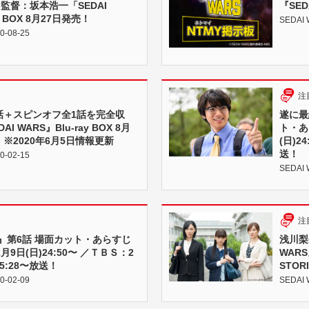
監督：坂本浩一「SEDAI
『SE
y BOX 8月27日発売！
SEDAI
0-08-25
注
話＋スピンオフ全1話を完全収
遂に最
 WARS』Blu-ray BOX 8月
ト・あ
 ※2020年6月5日情報更新
(日)2
送！
0-02-15
SEDAI 
注
RS』第6話 場面カット・あらすじ
浅川梨
9日(日)24:50〜 ／ＴＢＳ：2
WAR
25:28〜放送！
STOR
0-02-09
SEDAI 