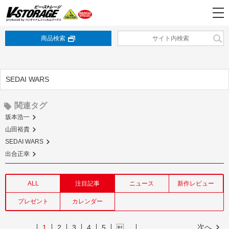
商品検索
SEDAI WARS
関連タグ
坂本浩一
山田裕貴
SEDAI WARS
出合正幸
ALL
注目記事
ニュース
新作レビュー
プレゼント
カレンダー
次へ
1
2
3
4
5
…