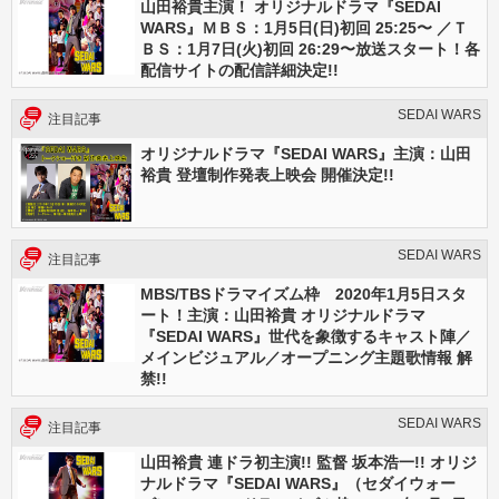
山田裕貴主演！ オリジナルドラマ『SEDAI
WARS』ＭＢＳ：1月5日(日)初回 25:25〜 ／Ｔ
ＢＳ：1月7日(火)初回 26:29〜放送スタート！各
配信サイトの配信詳細決定!!
SEDAI WARS
注目記事
オリジナルドラマ『SEDAI WARS』主演：山田
裕貴 登壇制作発表上映会 開催決定!!
SEDAI WARS
注目記事
MBS/TBSドラマイズム枠 2020年1月5日スタ
ート！主演：山田裕貴 オリジナルドラマ
『SEDAI WARS』世代を象徴するキャスト陣／
メインビジュアル／オープニング主題歌情報 解
禁!!
SEDAI WARS
注目記事
山田裕貴 連ドラ初主演!! 監督 坂本浩一!! オリジ
ナルドラマ『SEDAI WARS』（セダイウォー