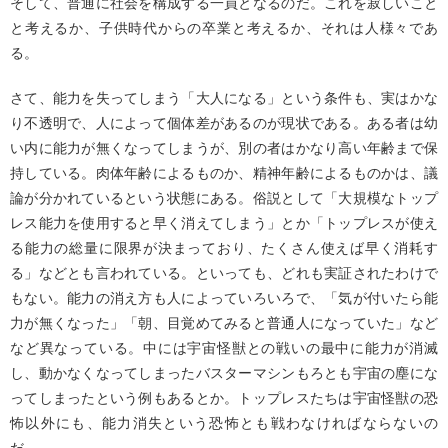
そして、普通に社会を構成する一員となるのだ。これを寂しいこと
と考えるか、子供時代からの卒業と考えるか、それは人様々であ
る。
さて、能力を失ってしまう「大人になる」という条件も、実はかな
り不透明で、人によって個体差があるのが現状である。ある者は幼
い内に能力が無くなってしまうが、別の者はかなり高い年齢まで保
持している。肉体年齢によるものか、精神年齢によるものかは、議
論が分かれているという状態にある。俗説として「大規模なトップ
レス能力を使用すると早く消えてしまう」とか「トップレスが使え
る能力の総量に限界が決まっており、たくさん使えば早く消耗す
る」などとも言われている。といっても、どれも実証されたわけで
もない。能力の消え方も人によっていろいろで、「気が付いたら能
力が無くなった」「朝、目覚めてみると普通人になっていた」など
など異なっている。中には宇宙怪獣との戦いの最中に能力が消滅
し、動かなくなってしまったバスターマシンもろとも宇宙の塵にな
ってしまったという例もあるとか。トップレスたちは宇宙怪獣の恐
怖以外にも、能力消失という恐怖とも戦わなければならないの
だ……。