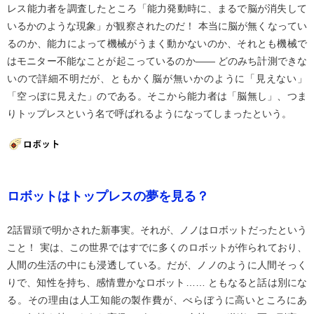
レス能力者を調査したところ「能力発動時に、まるで脳が消失して
いるかのような現象」が観察されたのだ！ 本当に脳が無くなってい
るのか、能力によって機械がうまく動かないのか、それとも機械で
はモニター不能なことが起こっているのか―― どのみち計測できな
いので詳細不明だが、ともかく脳が無いかのように「見えない」
「空っぽに見えた」のである。そこから能力者は「脳無し」、つま
りトップレスという名で呼ばれるようになってしまったという。
ロボットはトップレスの夢を見る？
2話冒頭で明かされた新事実。それが、ノノはロボットだったという
こと！ 実は、この世界ではすでに多くのロボットが作られており、
人間の生活の中にも浸透している。だが、ノノのように人間そっく
りで、知性を持ち、感情豊かなロボット…… ともなると話は別にな
る。その理由は人工知能の製作費が、べらぼうに高いところにあ