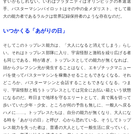
すいかもしれない。いわばフラタニティはオリンピックの本選選
手、バスターマシンパイロットはその中の金メダリスト、そして最
大の能力者であるラルクは世界記録保持者のような存在なのだ。
いつかくる「あがりの日」
そしてこのトップレス能力は、「大人になると消えてしまう」らし
い。それはトップレス部隊に入り、宇宙怪獣と激戦を繰り広げる者
も同じである。時が過ぎ、トップレスとしての能力が無くなれば、
頭からクレフシン光が発生することはなく、エキゾチックマニュー
バを使ってバスターマシンを稼働させることもできなくなる。それ
どころか、バスターマシンと会話することもできなくなる。つま
り、宇宙怪獣と戦うトップレスとしては完全にお払い箱という状態
になるのだ。昨日まで地球を守るエリートとして、肩で風を切って
歩いていた少年・少女。ところが何の予告も無しに、一般人へ戻る
ハメに……。トップレスたちは、自分の能力が無くなり、大人にな
る時を「あがりの日」と呼び、心から恐れている。そうしてトップ
レス能力を失った者は、普通の大人として一般生活に戻っていく。