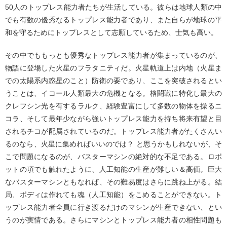
50人のトップレス能力者たちが生活している。彼らは地球人類の中
でも有数の優秀なるトップレス能力者であり、また自らが地球の平
和を守るためにトップレスとして志願しているため、士気も高い。
その中でももっとも優秀なトップレス能力者が集まっているのが、
物語に登場した火星のフラタニティだ。火星軌道上は内地（火星ま
での太陽系内惑星のこと）防衛の要であり、ここを突破されるとい
うことは、イコール人類最大の危機となる。格闘戦に特化し最大の
クレフシン光を有するラルク、経験豊富にして多数の物体を操るニ
コラ、そして最年少ながら強いトップレス能力を持ち将来有望と目
されるチコが配属されているのだ。トップレス能力者がたくさんい
るのなら、火星に集めればいいのでは？ と思うかもしれないが、そ
こで問題になるのが、バスターマシンの絶対的な不足である。ロボ
ットの項でも触れたように、人工知能の生産が難しい＆高価。巨大
なバスターマシンともなれば、その難易度はさらに跳ね上がる。結
局、ボディは作れても魂（人工知能）をこめることができない。ト
ップレス能力者全員に行き渡るだけのマシンが生産できない、とい
うのが実情である。さらにマシンとトップレス能力者の相性問題も