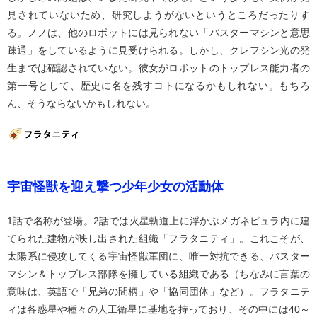
見されていないため、研究しようがないというところだったりす
る。ノノは、他のロボットには見られない「バスターマシンと意思
疎通」をしているように見受けられる。しかし、クレフシン光の発
生までは確認されていない。彼女がロボットのトップレス能力者の
第一号として、歴史に名を残すコトになるかもしれない。もちろ
ん、そうならないかもしれない。
宇宙怪獣を迎え撃つ少年少女の活動体
1話で名称が登場。2話では火星軌道上に浮かぶメガネビュラ内に建
てられた建物が映し出された組織「フラタニティ」。これこそが、
太陽系に侵攻してくる宇宙怪獣軍団に、唯一対抗できる、バスター
マシン＆トップレス部隊を擁している組織である（ちなみに言葉の
意味は、英語で「兄弟の間柄」や「協同団体」など）。フラタニテ
ィは各惑星や種々の人工衛星に基地を持っており、その中には40～