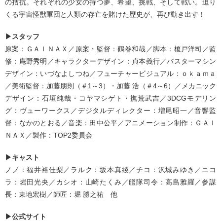
の拮抗。それぞれの少女の持つ夢、希望、挑戦、そして戦い。迫り
くる宇宙怪獣軍団と人類の存亡を賭けた歴史が、再び動き出す！
▶スタッフ
原案：ＧＡＩＮＡＸ／原案・監督：鶴巻和哉／脚本：榎戸洋司／監
修：庵野秀明／キャラクターデザイン：貞本義行／バスターマシン
デザイン：いづなよしつね／フューチャービジュアル：ｏｋａｍａ
／美術監督：加藤朋則（＃1～3）・加藤 浩（＃4～6）／メカニック
デザイン：石垣純哉・コヤマシゲト・撫荒武吉／3DCGモデリン
グ：ヴューワークス／デジタルディレクター：増尾昭一／音響監
督：なかのとおる／音楽：田中公平／アニメーション制作：ＧＡＩ
ＮＡＸ／製作：TOP2委員会
▶キャスト
ノノ：福井裕佳梨／ラルク：坂本真綾／チコ：沢城みゆき／ニコ
ラ：岩田光央／カシオ：山崎たくみ／艦隊司令：高島雅羅／参謀
長：東地宏樹／師匠：堀 勝之祐 他
▶公式サイト