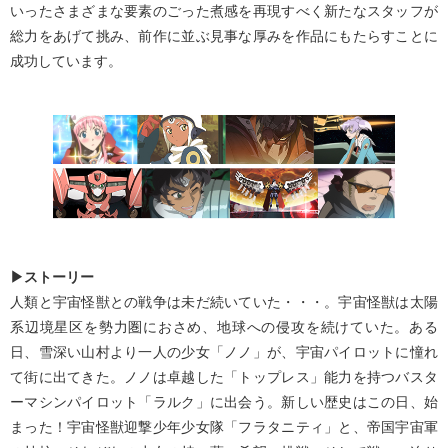
いったさまざまな要素のごった煮感を再現すべく新たなスタッフが
総力をあげて挑み、前作に並ぶ見事な厚みを作品にもたらすことに
成功しています。
▶ストーリー
人類と宇宙怪獣との戦争は未だ続いていた・・・。宇宙怪獣は太陽
系辺境星区を勢力圏におさめ、地球への侵攻を続けていた。ある
日、雪深い山村より一人の少女「ノノ」が、宇宙パイロットに憧れ
て街に出てきた。ノノは卓越した「トップレス」能力を持つバスタ
ーマシンパイロット「ラルク」に出会う。新しい歴史はこの日、始
まった！宇宙怪獣迎撃少年少女隊「フラタニティ」と、帝国宇宙軍