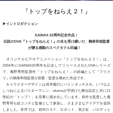
『トップをねらえ２！』
▶イントロダクション
GAINAX 20周年記念作品！
伝説のOVA『トップをねらえ！』の名を受け継いだ、鶴巻和哉監督
が贈る感動のスペクタクル巨編！
オリジナルビデオアニメーション『トップをねらえ２！』は、
2004年にGAINAX20周年を記念してリリースされたOVAシリーズ
で、庵野秀明監督作『トップをねらえ！』の続編として『フリク
リ』の鶴巻和哉監督が原案・監督を務めた作品です。
キャラクターデザインは貞本義行にバトンタッチされ、いづなよ
しつねによるバスターマシン、okamaが手掛けた舞台設定と共に21
世紀の「トップ！」を見事に描き出しています。前作を監督した庵
野秀明も絵コンテと監修として参加し、さまざまなアイデアを提供
しました。本作では、前作のＳＦ、ロボット、美少女、パロディと