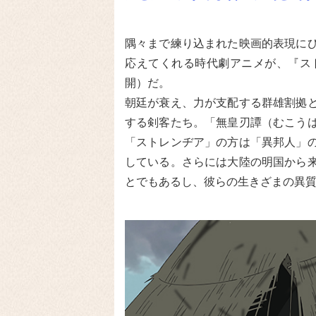
隅々まで練り込まれた映画的表現に
応えてくれる時代劇アニメが、『ストレ
開）だ。
朝廷が衰え、力が支配する群雄割拠
する剣客たち。「無皇刃譚（むこう
「ストレンヂア」の方は「異邦人」
している。さらには大陸の明国から
とでもあるし、彼らの生きざまの異