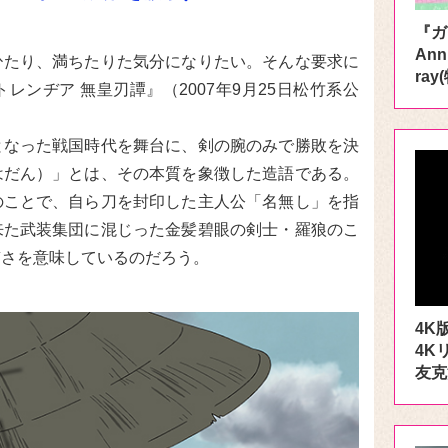
『ガ
Ann
ひたり、満ちたりた気分になりたい。そんな要求に
ra
ンヂア 無皇刃譚』（2007年9月25日松竹系公
となった戦国時代を舞台に、剣の腕のみで勝敗を決
はだん）」とは、その本質を象徴した造語である。
のことで、自ら刀を封印した主人公「名無し」を指
来た武装集団に混じった金髪碧眼の剣士・羅狼のこ
質さを意味しているのだろう。
4K
4K
友克