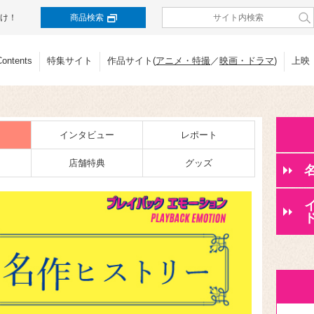
け！
商品検索
Contents
特集サイト
作品サイト(
アニメ・特撮
／
映画・ドラマ
)
上映
インタビュー
レポート
店舗特典
グッズ
ド