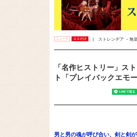
| ストレンヂア －無
ニュース
ココだけ
「名作ヒストリー」スト
ト「プレイバックエモ
男と男の魂が呼び合い、剣と剣が