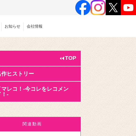
お知らせ
会社情報
TOP
名作ヒストリー
イマレコ！-今コレをレコメン
！-
関連動画