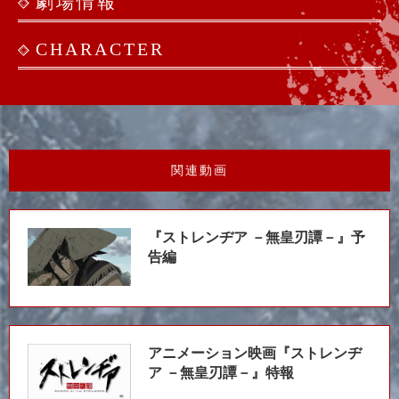
劇場情報
CHARACTER
関連動画
『ストレンヂア －無皇刃譚－』予
告編
アニメーション映画『ストレンヂ
ア －無皇刃譚－』特報