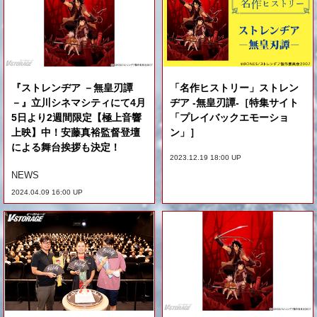
『ストレンヂア －無皇刃譚
「名作ヒストリー」ストレン
－』立川シネマシティにて4月
ヂア -無皇刃譚-［特集サイト
5日より2週間限定【極上音響
「プレイバックエモーショ
上映】中！安藤真裕監督登壇
ン」］
による舞台挨拶も決定！
2023.12.19 18:00 UP
NEWS
2024.04.09 16:00 UP