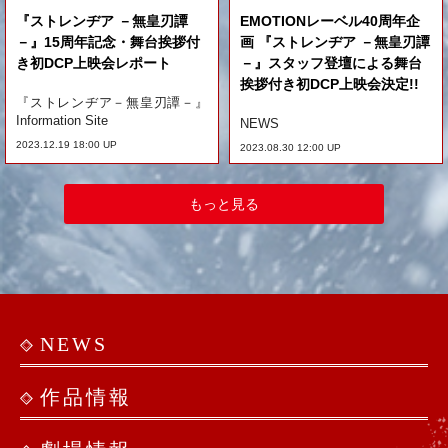
『ストレンヂア －無皇刃譚
EMOTIONレーベル40周年企
－』15周年記念・舞台挨拶付
画 『ストレンヂア －無皇刃譚
き初DCP上映会レポート
－』スタッフ登壇による舞台
挨拶付き初DCP上映会決定!!
『ストレンヂア－無皇刃譚－』
Information Site
NEWS
2023.12.19 18:00 UP
2023.08.30 12:00 UP
もっと見る
NEWS
作品情報