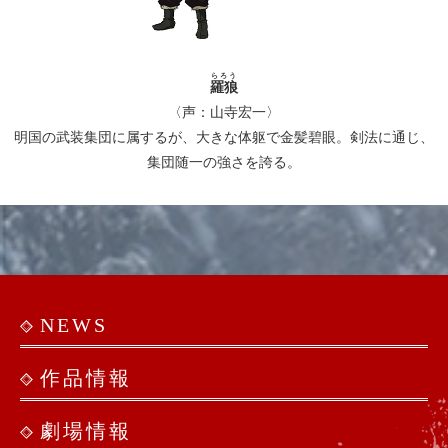
らろう
羅狼
〈声：山寺宏一〉
明国の武装集団に属するが、大きな体躯で金髪碧眼。剣法に通じ、
集団随一の強さを誇る。
NEWS
作品情報
劇場情報