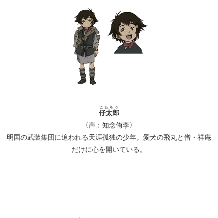
こたろう
仔太郎
〈声：知念侑李〉
明国の武装集団に追われる天涯孤独の少年。愛犬の飛丸と僧・祥庵
だけに心を開いている。