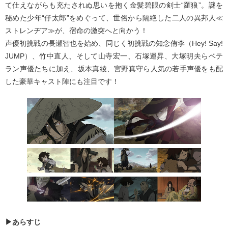
て仕えながらも充たされぬ思いを抱く金髪碧眼の剣士“羅狼”。謎を
秘めた少年“仔太郎”をめぐって、世俗から隔絶した二人の異邦人≪
ストレンヂア≫が、宿命の激突へと向かう！
声優初挑戦の長瀬智也を始め、同じく初挑戦の知念侑李（Hey! Say!
JUMP）、竹中直人、そして山寺宏一、石塚運昇、大塚明夫らベテ
ラン声優たちに加え、坂本真綾、宮野真守ら人気の若手声優をも配
した豪華キャスト陣にも注目です！
▶あらすじ