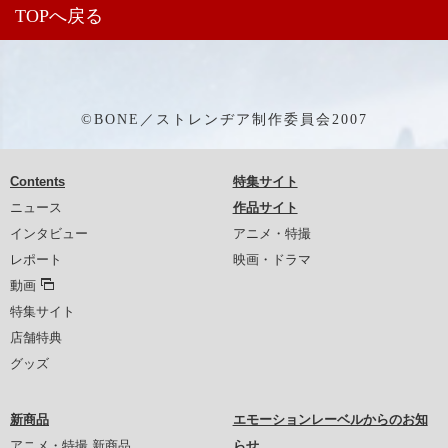
TOPへ戻る
©BONE／ストレンヂア制作委員会2007
Contents
特集サイト
ニュース
作品サイト
インタビュー
アニメ・特撮
レポート
映画・ドラマ
動画
特集サイト
店舗特典
グッズ
新商品
エモーションレーベルからのお知
アニメ・特撮 新商品
らせ