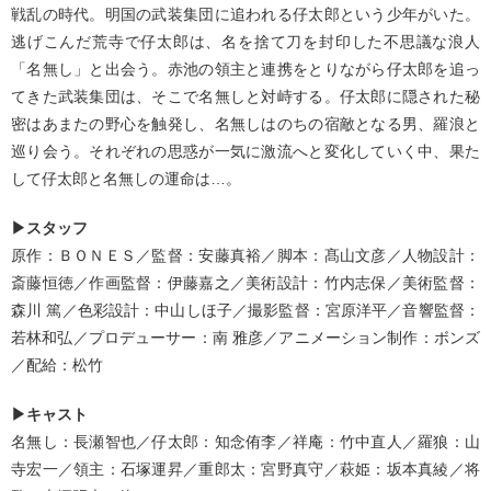
戦乱の時代。明国の武装集団に追われる仔太郎という少年がいた。
逃げこんだ荒寺で仔太郎は、名を捨て刀を封印した不思議な浪人
「名無し」と出会う。赤池の領主と連携をとりながら仔太郎を追っ
てきた武装集団は、そこで名無しと対峙する。仔太郎に隠された秘
密はあまたの野心を触発し、名無しはのちの宿敵となる男、羅浪と
巡り会う。それぞれの思惑が一気に激流へと変化していく中、果た
して仔太郎と名無しの運命は…。
▶スタッフ
原作：ＢＯＮＥＳ／監督：安藤真裕／脚本：髙山文彦／人物設計：
斎藤恒徳／作画監督：伊藤嘉之／美術設計：竹内志保／美術監督：
森川 篤／色彩設計：中山しほ子／撮影監督：宮原洋平／音響監督：
若林和弘／プロデューサー：南 雅彦／アニメーション制作：ボンズ
／配給：松竹
▶キャスト
名無し：長瀬智也／仔太郎：知念侑李／祥庵：竹中直人／羅狼：山
寺宏一／領主：石塚運昇／重郎太：宮野真守／萩姫：坂本真綾／将