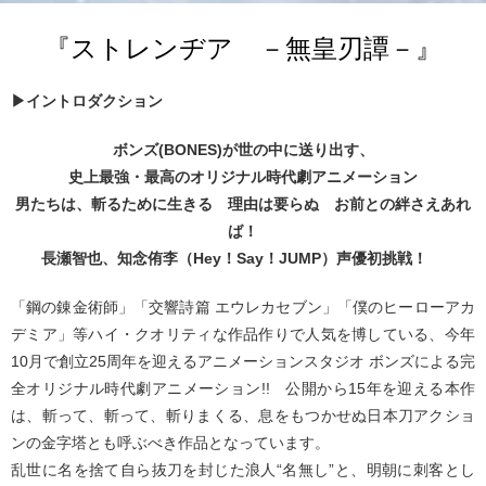
『ストレンヂア －無皇刃譚－』
▶イントロダクション
ボンズ(BONES)が世の中に送り出す、
史上最強・最高のオリジナル時代劇アニメーション
男たちは、斬るために生きる 理由は要らぬ お前との絆さえあれ
ば！
長瀬智也、知念侑李（Hey！Say！JUMP）声優初挑戦！
「鋼の錬金術師」「交響詩篇 エウレカセブン」「僕のヒーローアカ
デミア」等ハイ・クオリティな作品作りで人気を博している、今年
10月で創立25周年を迎えるアニメーションスタジオ ボンズによる完
全オリジナル時代劇アニメーション!! 公開から15年を迎える本作
は、斬って、斬って、斬りまくる、息をもつかせぬ日本刀アクショ
ンの金字塔とも呼ぶべき作品となっています。
乱世に名を捨て自ら抜刀を封じた浪人“名無し”と、明朝に刺客とし