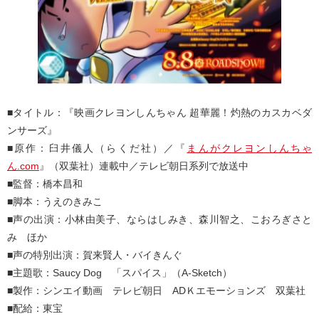
■タイトル：『映画クレヨンしんちゃん 超華麗！灼熱のカスカベダ
ンサーズ』
■原作：臼井儀人（らくだ社）／『
まんがクレヨンしんちゃ
ん.com
』（双葉社）連載中／テレビ朝日系列で放送中
■監督：橋本昌和
■脚本：うえのきみこ
■声の出演：小林由美子、ならはしみき、森川智之、こおろぎさと
み ほか
■声の特別出演：賀来賢人・バイきんぐ
■主題歌：Saucy Dog 「スパイス」（A-Sketch）
■製作：シンエイ動画 テレビ朝日 ADＫエモーションズ 双葉社
■配給：東宝