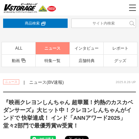
商品検索
ALL
ニュース
インタビュー
レポート
動画
特集一覧
店舗特典
グッズ
| ニュース(BV速報)
ニュース
2025.8.26 UP
『映画クレヨンしんちゃん 超華麗！灼熱のカスカベ
ダンサーズ』大ヒット中！クレヨンしんちゃんがイ
ンドで 快挙達成！ インド「ANNアワード2025」
堂々2部門で最優秀賞W受賞！