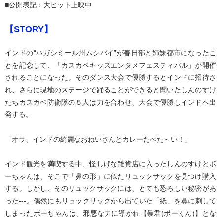
■公開表記：大ヒット上映中
【STORY】
インドの“ハガシミール州ムシバイ”が春日部と姉妹都市になったこ
とを記念して、「カスカベキッズエンタメフェスティバル」が開催
されることになった。そのダンス大会で優勝するとインドに招待さ
れ、さらに現地のステージで踊ることができると聞いたしんのすけ
たちカスカベ防衛隊の５人は力を合わせ、大会で優勝しインドへ出
発する。
「オラ、インドの綺麗なおねいさんとカレーたべた～い！」
インド観光を満喫する中、怪しげな雑貨店に入ったしんのすけとボ
ーちゃんは、そこで「鼻の形」に似たリュックサックを見つけ購入
する。しかし、そのリュックサックには、とても恐ろしい秘密があ
った‐‐‐。偶然にもリュックサックから出ていた「紙」を鼻に刺して
しまったボーちゃんは、邪悪な力に導かれ【暴君(ボーくん)】とな