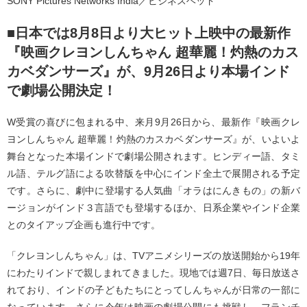
SONY Pictures Networks India／ビジネスヘッド
■日本では8月8日より大ヒット上映中の最新作
『映画クレヨンしんちゃん 超華麗！灼熱のカス
カベダンサーズ』が、9月26日より本場インド
で劇場公開決定！
W受賞の喜びに包まれる中、来月9月26日から、最新作『映画クレ
ヨンしんちゃん 超華麗！灼熱のカスカベダンサーズ』が、いよいよ
舞台となった本場インドで劇場公開されます。ヒンディー語、タミ
ル語、テルグ語による吹替版を中心にインド全土で展開される予定
です。さらに、劇中に登場する人気曲「オラはにんきもの」の新バ
ージョンがインド３言語でも登場するほか、日系企業やインド企業
とのタイアップ企画も進行中です。
「クレヨンしんちゃん」は、TVアニメシリーズの放送開始から19年
にわたりインドで親しまれてきました。現地では週7日、毎日放送さ
れており、インドの子どもたちにとってしんちゃんが日常の一部に
なっています。さらに今年は映画の劇場公開にも挑戦し、フランチ