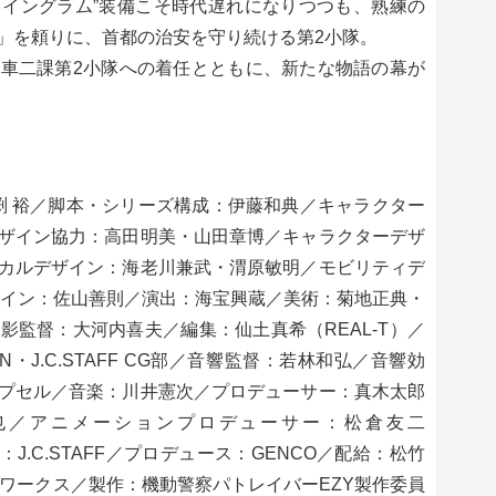
V イングラム”装備こそ時代遅れになりつつも、熟練の
」を頼りに、首都の治安を守り続ける第2小隊。
車二課第2小隊への着任とともに、新たな物語の幕が
督：出渕 裕／脚本・シリーズ構成：伊藤和典／キャラクター
ザイン協力：高田明美・山田章博／キャラクターデザ
カルデザイン：海老川兼武・渭原敏明／モビリティデ
ザイン：佐山善則／演出：海宝興蔵／美術：菊地正典・
影監督：大河内喜夫／編集：仙土真希（REAL-T）／
・J.C.STAFF CG部／音響監督：若林和弘／音響効
プセル／音楽：川井憲次／プロデューサー：真木太郎
也／アニメーションプロデューサー：松倉友二
作：J.C.STAFF／プロデュース：GENCO／配給：松竹
ムワークス／製作：機動警察パトレイバーEZY製作委員