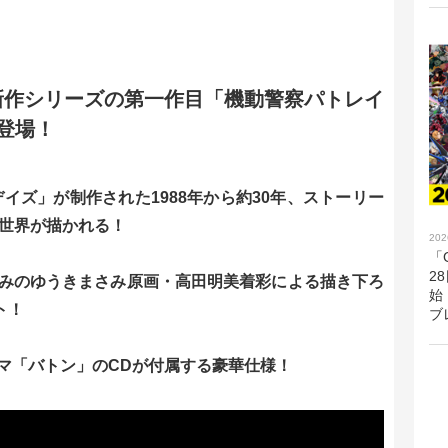
新作シリーズの第一作目「機動警察パトレイ
yで登場！
イズ」が制作された1988年から約30年、ストーリー
の世界が描かれる！
202
「G
2
みのゆうきまさみ原画・高田明美着彩による描き下ろ
始
ト！
ブ
マ「バトン」のCDが付属する豪華仕様！