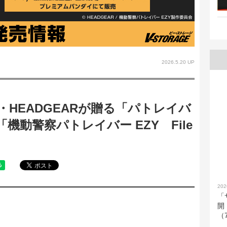
2026.5.20 UP
HEADGEARが贈る「パトレイバ
動警察パトレイバー EZY File
！
202
「
開
（