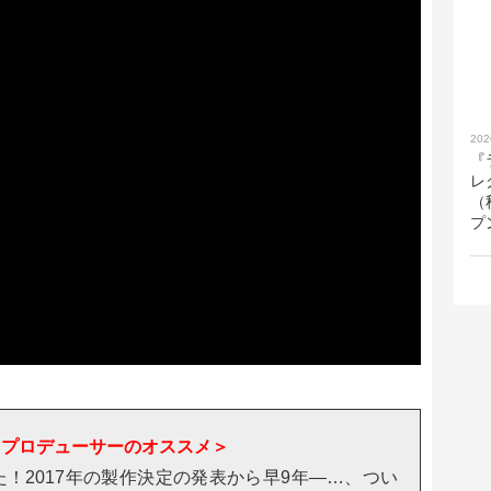
202
『
レ
（
プ
スプロデューサーのオススメ＞
！2017年の製作決定の発表から早9年―…、つい