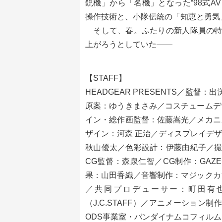
鋭機」から「名機」となった“98式A
操作技術と、小隊伝統の「知恵と勇気
そして、春。ふたりの新人隊員の特
上がろうとしていた――
【STAFF】
HEADGEAR PRESENTS／監
原案：ゆうきまさみ／コスチュームデ
イン・総作画監督：佐藤嵩光／メカニ
ザイン：河森 正治／ディスプレイデ
秋山優太／色彩設計：伊藤由紀子／撮
CG監督：森泉仁智／CG制作：GAZEN
果：山田香織／音響制作：マジックカ
／共同プロデューサー：町田有
（J.C.STAFF）／アニメーション制
ODS事業室・バンダイナムコフィル