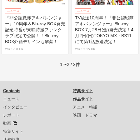
ニュース
ニュース
『非公認戦隊アキバレンジャ
TV放送10周年！『非公認戦隊
ー』10周年＆Blu-ray BOX発売
アキバレンジャー』Blu-ray
記念特番が東映特撮ファンク
BOX 7月28日(金)発売決定！4
ラブ限定で公開！！Blu-ray
月2日(日)TOKYO MX・BS11
BOX外箱デザインも解禁！！
にて第1話放送決定！
2023.6.8 UP
2023.3.15 UP
1〜2 / 2件
Contents
特集サイト
ニュース
作品サイト
インタビュー
アニメ・特撮
レポート
映画・ドラマ
動画
特集サイト
店舗特典