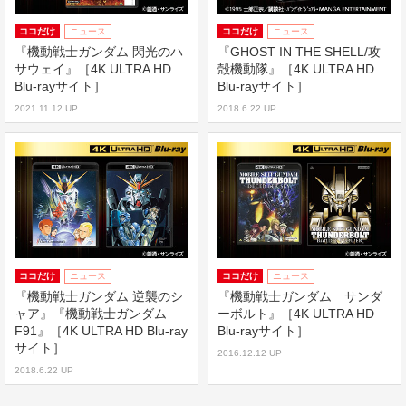
ココだけ
ニュース
ココだけ
ニュース
『機動戦士ガンダム 閃光のハ
『GHOST IN THE SHELL/攻
サウェイ』［4K ULTRA HD
殻機動隊』［4K ULTRA HD
Blu-rayサイト］
Blu-rayサイト］
2021.11.12 UP
2018.6.22 UP
ココだけ
ニュース
ココだけ
ニュース
『機動戦士ガンダム 逆襲のシ
『機動戦士ガンダム サンダ
ャア』『機動戦士ガンダム
ーボルト』［4K ULTRA HD
F91』［4K ULTRA HD Blu-ray
Blu-rayサイト］
サイト］
2016.12.12 UP
2018.6.22 UP