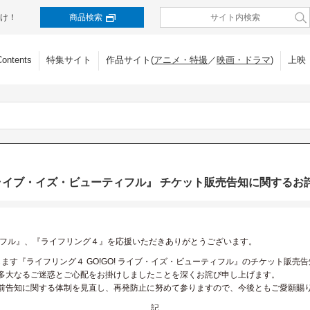
け！
商品検索
Contents
特集サイト
作品サイト(
アニメ・特撮
／
映画・ドラマ
)
上映
O! ライブ・イズ・ビューティフル』 チケット販売告知に関するお
ィフル』、『ライフリング４』を応援いただきありがとうございます。
します『ライフリング４ GO!GO! ライブ・イズ・ビューティフル』のチケット販
多大なるご迷惑とご心配をお掛けしましたことを深くお詫び申し上げます。
前告知に関する体制を見直し、再発防止に努めて参りますので、今後ともご愛願賜
記