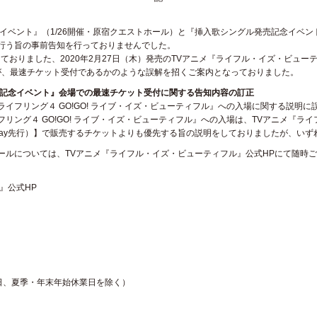
イベント』（1/26開催・原宿クエストホール）と『挿入歌シングル発売記念イベント』
行う旨の事前告知を行っておりませんでした。
りました、2020年2月27日（木）発売のTVアニメ『ライフル・イズ・ビューティフル
が、最速チケット受付であるかのような誤解を招くご案内となっておりました。
売記念イベント』会場での最速チケット受付に関する告知内容の訂正
イフリング４ GO!GO! ライブ・イズ・ビューティフル』への入場に関する説明に
グ４ GO!GO! ライブ・イズ・ビューティフル』への入場は、TVアニメ『ライフル・イ
-ray先行）】で販売するチケットよりも優先する旨の説明をしておりましたが、い
ールについては、TVアニメ『ライフル・イズ・ビューティフル』公式HPにて随時
』公式HP
祝日、夏季・年末年始休業日を除く）