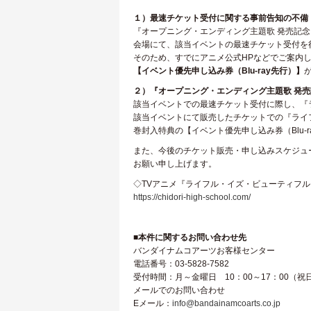
１）最速チケット受付に関する事前告知の不備
『オープニング・エンディング主題歌 発売記念
会場にて、該当イベントの最速チケット受付を
そのため、すでにアニメ公式HPなどでご案内してお
【イベント優先申し込み券（Blu-ray先行）】
２）『オープニング・エンディング主題歌 発
該当イベントでの最速チケット受付に際し、『ラ
該当イベントにて販売したチケットでの『ライフリン
巻封入特典の【イベント優先申し込み券（Blu
また、今後のチケット販売・申し込みスケジュ
お願い申し上げます。
◇TVアニメ『ライフル・イズ・ビューティフル
https://chidori-high-school.com/
■本件に関するお問い合わせ先
バンダイナムコアーツお客様センター
電話番号：03-5828-7582
受付時間：月～金曜日 10：00～17：00（
メールでのお問い合わせ
Eメール：
info@bandainamcoarts.co.jp