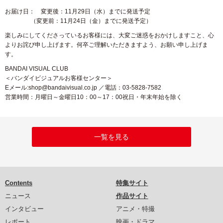
お届け日： 変更後：11月29日（水）までに発送予定
（変更前：11月24日（金）までに発送予定）
楽しみにしてくださっているお客様には、大変ご迷惑をおかけしますこと、心
よりお詫び申し上げます。何卒ご理解いただきますよう、お願い申し上げま
す。
BANDAI VISUAL CLUB
＜バンダイビジュアルお客様センター＞
Eメール:
shop@bandaivisual.co.jp
／電話：03-5828-7582
営業時間：月曜日～金曜日10：00～17：00祝日・年末年始を除く
一覧を見る
Contents
特集サイト
ニュース
作品サイト
インタビュー
アニメ・特撮
レポート
映画・ドラマ