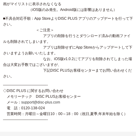
画がマイリストに表示されなくなる
（iOS版のみ発生。Android版には影響はありません）
■不具合対応手順：App StoreよりDISC PLUS アプリのアップデートを行って下
さい。
＜ご注意＞
アプリの削除を行うとダウンロード済みの動画ファイ
ルも削除されてしまいます。
アプリは削除せずにApp Storeからアップデートして下
さいますようお願いいたします。
なお、iOS版v1.0.2にてアプリを削除されてしまった場
合は大変お手数ではございますが、
下記DISC PLUSお客様センターまでお問い合わせくだ
さい。
————————————-
◇DISC PLUS に関するお問い合わせ
メモリーテック DISC PLUSお客様センター
メール：
support@disc-plus.com
電 話：0120-138-024
営業時間：月曜日～金曜日10：00～18：00（祝日,夏季,年末年始を除く）
————————————-