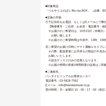
■対象商品
「ベルサイユのばら Blu-ray BOX」 （品番：BC
■交換の手順
①下記項目をお電話、もしくはEメールにて弊
【郵便番号・ご住所・お名前・電話番号・枚
※お届けのご希望日は、10月23日（木曜日
お願い致します。
※お届けのご希望時間は午前中、13時、15時
②ご希望のお届け日時にヤマト運輸エキスプレ
その際、配送業者にお手持ちの商品の不具合が発
お願いいたします。
※該当ディスクのみの交換となります。
※お届け時間の前後1時間程度の誤差はご容
■ご連絡先
バンダイビジュアルお客様センター
電話番号：03-5828-7582
Eメール：
info@bandaivisual.co.jp
受付時間：月～金曜日 10：00～17：00（