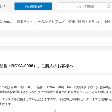
け！
商品検索
Contents
特集サイト
作品サイト(
アニメ・特撮
／
映画・ドラマ
)
上映
X（品番：BCXA-0906）」ご購入のお客様へ
ばら Blu-ray BOX」（品番：BCXA- 0906）Disc 6に収録されている【
生時間2時間21分から22分までの箇所に映像の乱れが生じていることが判明いた
、ディスクを交換させていただきますので、下記弊社お客様センターまでご連絡い
上げます。
記