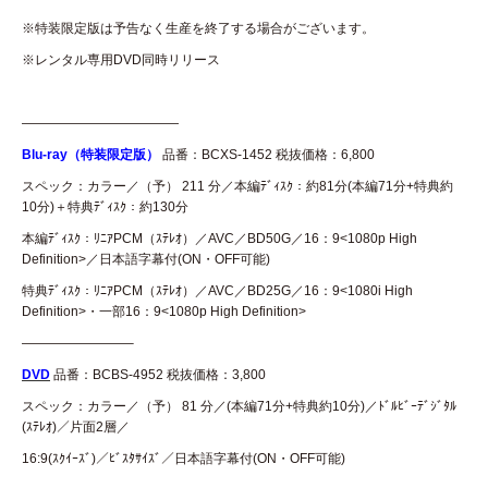
※特装限定版は予告なく生産を終了する場合がございます。
※レンタル専用DVD同時リリース
————————————
Blu-ray（特装限定版）
品番：BCXS-1452 税抜価格：6,800
スペック：カラー／（予） 211 分／本編ﾃﾞｨｽｸ：約81分(本編71分+特典約
10分)＋特典ﾃﾞｨｽｸ：約130分
本編ﾃﾞｨｽｸ：ﾘﾆｱPCM（ｽﾃﾚｵ）／AVC／BD50G／16：9<1080p High
Definition>／日本語字幕付(ON・OFF可能)
特典ﾃﾞｨｽｸ：ﾘﾆｱPCM（ｽﾃﾚｵ）／AVC／BD25G／16：9<1080i High
Definition>・一部16：9<1080p High Definition>
————————–
DVD
品番：BCBS-4952 税抜価格：3,800
スペック：カラー／（予） 81 分／(本編71分+特典約10分)／ﾄﾞﾙﾋﾞｰﾃﾞｼﾞﾀﾙ
(ｽﾃﾚｵ)／片面2層／
16:9(ｽｸｲｰｽﾞ)／ﾋﾞｽﾀｻｲｽﾞ／日本語字幕付(ON・OFF可能)