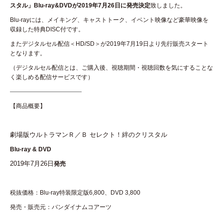
スタル」Blu-ray&DVDが2019年7月26日に発売決定
致しました。
Blu-rayには、メイキング、キャストトーク、イベント映像など豪華映像を
収録した特典DISC付です。
またデジタルセル配信＜HD/SD＞が2019年7月19日より先行販売スタート
となります。
（デジタルセル配信とは、ご購入後、視聴期間・視聴回数を気にすることな
く楽しめる配信サービスです）
————————————
【商品概要】
劇場版ウルトラマンＲ／Ｂ セレクト！絆のクリスタル
Blu-ray & DVD
2019年7月26日
発売
税抜価格：
Blu-ray特装限定版
6,800、
DVD
3,800
発売・販売元：
バンダイナムコアーツ