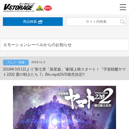
商品検索
エモーションレーベルからのお知らせ
2018.11.2
アニメ・特撮
2019年3月1日より“第七章「新星篇」”劇場上映スタート！『宇宙戦艦ヤマ
ト2202 愛の戦士たち 7』Blu-ray&DVD発売決定!!