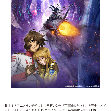
日本ＳＦアニメ史の始祖にして不朽の名作『宇宙戦艦ヤマト』を完全リメイ
クし、大ヒットを記録したTVアニメシリーズ『宇宙戦艦ヤマト2199』