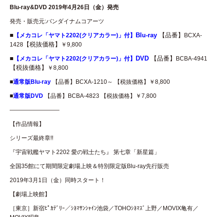
Blu-ray&DVD 2019年4月26日（金）発売
発売・販売元:バンダイナムコアーツ
■
Blu-ray
【品番】
【メカコレ「ヤマト2202(クリアカラー)」付】
BCXA-
【税抜価格】
1428
￥9,800
■
DVD
【品番】
【メカコレ「ヤマト2202(クリアカラー)」付】
BCBA-4941
【税抜価格】
￥8,800
■
通常版Blu-ray
【品番】BCXA-1210～ 【税抜価格】￥8,800
■
通常版DVD
【品番】BCBA-4823 【税抜価格】￥7,800
————————–
【作品情報】
シリーズ最終章!!
『宇宙戦艦ヤマト2202 愛の戦士たち』 第七章「新星篇」
全国35館にて期間限定劇場上映＆特別限定版Blu-ray先行販売
2019年3月1日（金）同時スタート！
【劇場上映館】
［東京］新宿ﾋﾟｶﾃﾞﾘｰ／ｼﾈﾏｻﾝｼｬｲﾝ池袋／TOHOｼﾈﾏｽﾞ上野／MOVIX亀有／