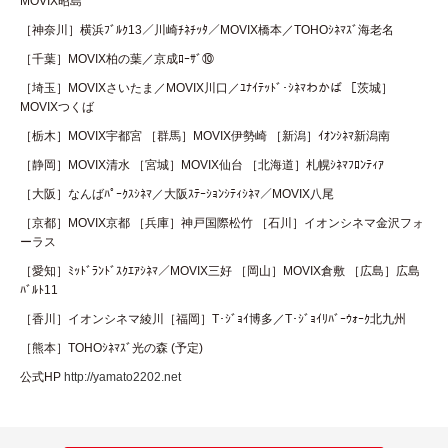
MOVIX昭島
［神奈川］横浜ﾌﾞﾙｸ13／川崎ﾁﾈﾁｯﾀ／MOVIX橋本／TOHOｼﾈﾏｽﾞ海老名
［千葉］MOVIX柏の葉／京成ﾛｰｻﾞ⑩
［埼玉］MOVIXさいたま／MOVIX川口／ﾕﾅｲﾃｯﾄﾞ･ｼﾈﾏわかば ［茨城］
MOVIXつくば
［栃木］MOVIX宇都宮 ［群馬］MOVIX伊勢崎 ［新潟］ｲｵﾝｼﾈﾏ新潟南
［静岡］MOVIX清水 ［宮城］MOVIX仙台 ［北海道］札幌ｼﾈﾏﾌﾛﾝﾃｨｱ
［大阪］なんばﾊﾟｰｸｽｼﾈﾏ／大阪ｽﾃｰｼｮﾝｼﾃｨｼﾈﾏ／MOVIX八尾
［京都］MOVIX京都 ［兵庫］神戸国際松竹 ［石川］イオンシネマ金沢フォ
ーラス
［愛知］ﾐｯﾄﾞﾗﾝﾄﾞｽｸｴｱｼﾈﾏ／MOVIX三好 ［岡山］MOVIX倉敷 ［広島］広島
ﾊﾞﾙﾄ11
［香川］イオンシネマ綾川［福岡］T･ｼﾞｮｲ博多／T･ｼﾞｮｲﾘﾊﾞｰｳｫｰｸ北九州
［熊本］TOHOｼﾈﾏｽﾞ光の森 (予定)
公式HP
http://yamato2202.net