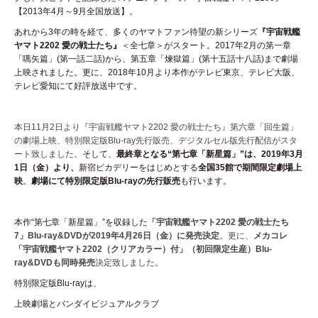
【2013年4月～9月全国放送】。
あれから3年の時を経て、多くのヤマトファン待望の新シリーズ
『宇宙戦艦
ヤマト2202 愛の戦士たち』
＜全七章＞がスタート。2017年2月の第一章
「嚆矢篇」(第一話二話)から、第五章「煉獄篇」(第十五話十八話)まで劇場
上映されました。更に、2018年10月より本作がテレビ東京、テレビ大阪、
テレビ愛知にて好評放送中です。
本日11月2日より『宇宙戦艦ヤマト2202 愛の戦士たち』第六章「回生篇」
の劇場上映、特別限定版Blu-ray先行販売、デジタルセル版先行配信がスタ
ート致しました。
そして、
最終章となる“第七章「新星篇」”は、2019年3月
1日（金）より、
新宿ピカデリーをはじめとする
全国35館で期間限定劇場上
映
。
劇場にて特別限定版Blu-rayの先行販売
も行います。
本作“第七章「新星篇」”を収録した
「宇宙戦艦ヤマト2202 愛の戦士たち
7」
Blu-ray&DVDが2019年4月26日（金）に発売決定
。
更に、
メカコレ
「宇宙戦艦ヤマト2202（クリアカラー）付」（初回限定生産）
Blu-
ray&DVDも同時発売
決定致しました。
特別限定版Blu-rayは、
上映劇場とバンダイビジュアルクラブ