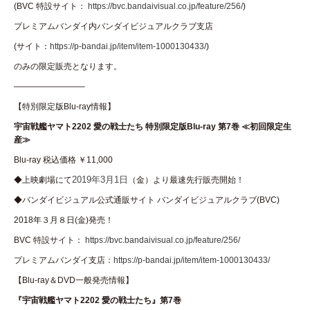
(BVC 特設サイト：
https://bvc.bandaivisual.co.jp/feature/256/
)
プレミアムバンダイ内バンダイビジュアルクラブ支店
(サイト：
https://p-bandai.jp/item/item-1000130433/
)
のみの限定販売となります。
————————–
【特別限定版Blu-ray情報】
宇宙戦艦ヤマト2202 愛の戦士たち 特別限定版Blu-ray 第7巻 ≪初回限定生
産≫
Blu-ray 税込価格 ￥11,000
2019年3月1日
◆上映劇場にて
（金）より最速先行販売開始！
◆バンダイビジュアル公式通販サイト バンダイビジュアルクラブ(BVC)
2018年３月８日(金)発売！
BVC 特設サイト：
https://bvc.bandaivisual.co.jp/feature/256/
プレミアムバンダイ支店：
https://p-bandai.jp/item/item-1000130433/
【Blu-ray＆DVD一般発売情報】
『宇宙戦艦ヤマト2202 愛の戦士たち』第7巻