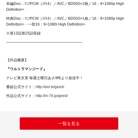
本編Disc：ﾘﾆｱPCM（ｽﾃﾚｵ）／AVC／BD50G×2枚／16：9<1080p High
Definition>
特典Disc：ﾘﾆｱPCM（ｽﾃﾚｵ）／AVC／BD50G×1枚／16：9<1080p High
Definition>・一部16：9<1080i High Definition>
※第13話第25話収録
———————————————————
【作品概要】
『ウルトラマンジード』
テレビ東京系 毎週土曜日あさ9時より放送中！
番組公式サイト：
http://ani.tv/geed/
作品公式サイト：
http://m-78.jp/geed/
一覧を見る