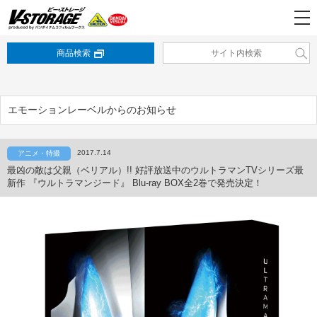
商品検索
エモーションレーベルからのお知らせ
2017.7.14
アニメ・特撮
最凶の敵は父親（ベリアル）!! 好評放送中のウルトラマンTVシリーズ最
新作 『ウルトラマンジード』 Blu-ray BOX全2巻で発売決定！