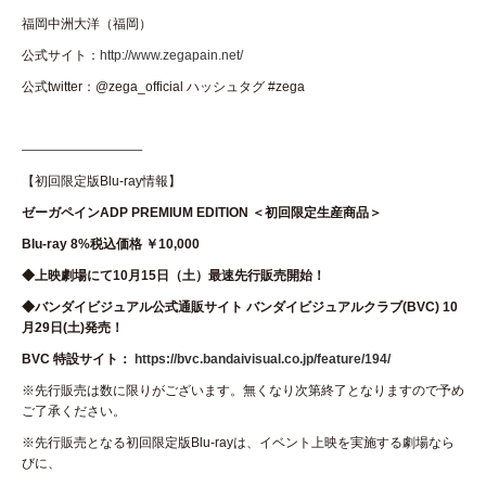
福岡中洲大洋（福岡）
公式サイト：
http://www.zegapain.net/
公式twitter：@zega_official ハッシュタグ #zega
————————–
【初回限定版Blu-ray情報】
ゼーガペインADP PREMIUM EDITION ＜初回限定生産商品＞
Blu-ray 8%税込価格 ￥10,000
◆上映劇場にて10月15日（土）最速先行販売開始！
◆バンダイビジュアル公式通販サイト バンダイビジュアルクラブ(BVC) 10
月29日(土)発売！
BVC 特設サイト：
https://bvc.bandaivisual.co.jp/feature/194/
※先行販売は数に限りがございます。無くなり次第終了となりますので予め
ご了承ください。
※先行販売となる初回限定版Blu-rayは、イベント上映を実施する劇場なら
びに、