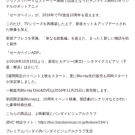
シリアスでハードなストーリー展開で話題となったサンライズ制作のオリジ
ナルロボットアニメ
『ゼーガペイン』が、2016年でTV放送10周年を迎えます。
このたび、TVシリーズを再構築した上で、新規カット＆アップデートされ
た映像を加え、
新規アフレコを実施、「単なる総集編」を超えた、まったく新しい物語を紡
ぐ新作
『ゼーガペインADP』
が2016年10月15日より、新宿ピカデリー(東京)・シネマイクスピアリ（千
葉・舞浜）ほかにて、
2週間限定のイベント上映をスタート。更にBlu-ray先行販売も同時スタート
が決定致しました。
一般販売Blu-ray Disc&DVDは2016年11月25日に発売致します。
初回限定版Blu-rayは、10周年イベント映像、朗読劇のシナリオなどが付い
た豪華特典仕様。
こちらの商品は、上映劇場とバンダイビジュアルクラブ
(BVC 特設サイト：
https://bvc.bandaivisual.co.jp/feature/194/
)
プレミアムバンダイ内バンダイビジュアルクラブ支店