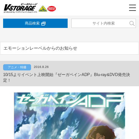
商品検索
エモーションレーベルからのお知らせ
2016.8.26
アニメ・特撮
10/15よりイベント上映開始『ゼーガペインADP』Blu-ray&DVD発売決
定！