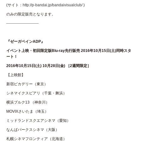
(サイト：
http://p-bandai.jp/bandaivisualclub/
)
のみの限定販売となります。
————————–
『ゼーガペインADP』
イベント上映・初回限定版Blu-ray先行販売 2016年10月15日(土)同時スタ
ート！
2016
年10月15日(土) 10月28日(金) ［2週間限定］
【上映館】
新宿ピカデリー（東京）
シネマイクスピアリ（千葉・舞浜）
横浜ブルク13 （神奈川）
MOVIXさいたま（埼玉）
ミッドランドスクエアシネマ（愛知）
なんばパークスシネマ（大阪）
札幌シネマフロンティア（北海道）