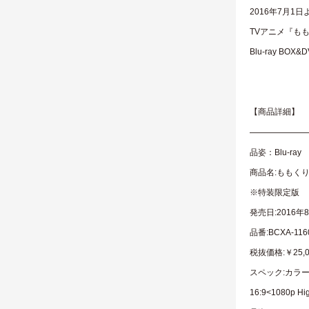
2016年7月
TVアニメ『も
Blu-ray B
【商品詳細】
——————
品姿：Blu-ray
商品名:ももくり B
※特装限定版
発売日:2016年
品番:BCXA-1
税抜価格:￥25,0
スペック:カラー
16:9<1080p Hig