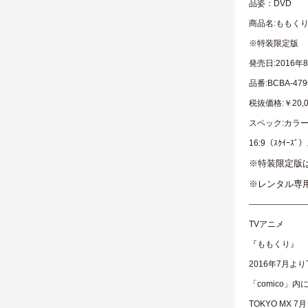
品姿：DVD
商品名:ももくり 
※特装限定版
発売日:2016年
品番:BCBA-4
税抜価格:￥20,0
スペック:カラー／
16:9（ｽｸｲｰｽﾞ）
※特装限定版
※レンタル専用
——————
TVアニメ
『ももくり』
2016年7月より
「comico
TOKYO MX 7