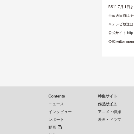
BS11 7月 1日
※放送日時は予
※テレビ放送は
公式サイト
http
公式twitter m
Contents
特集サイト
ニュース
作品サイト
インタビュー
アニメ・特撮
レポート
映画・ドラマ
動画