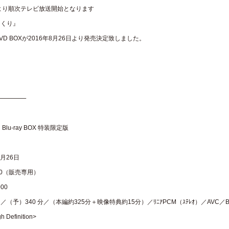
1日より順次テレビ放送開始となります
もくり』
OX&DVD BOXが2016年8月26日より発売決定致しました。
————–
lu-ray BOX 特装限定版
8月26日
160（販売専用）
00
／（予）340 分／（本編約325分＋映像特典約15分）／ﾘﾆｱPCM（ｽﾃﾚｵ）／AVC／B
h Definition>