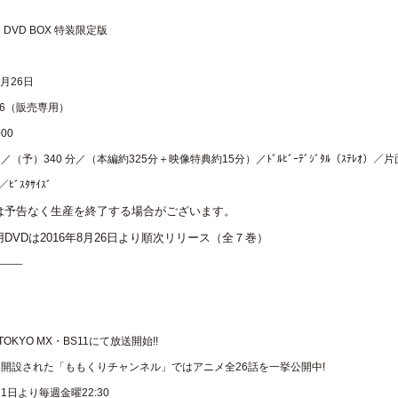
DVD BOX 特装限定版
8月26日
796（販売専用）
00
（予）340 分／（本編約325分＋映像特典約15分）／ﾄﾞﾙﾋﾞｰﾃﾞｼﾞﾀﾙ（ｽﾃﾚｵ）／片
／ﾋﾞｽﾀｻｲｽﾞ
は予告なく生産を終了する場合がございます。
DVDは2016年8月26日より順次リリース（全７巻）
——–
TOKYO MX・BS11にて放送開始!!
」内に開設された「ももくりチャンネル」ではアニメ全26話を一挙公開中!
月 1日より毎週金曜22:30