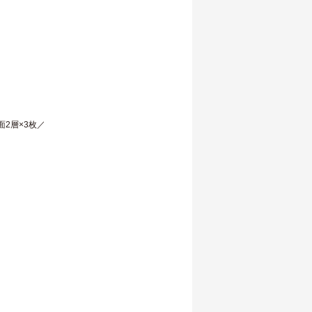
面2層×3枚／