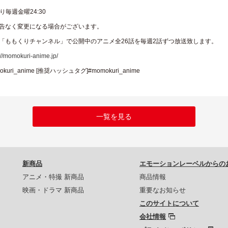
より毎週金曜24:30
告なく変更になる場合がございます。
「ももくりチャンネル」で公開中のアニメ全26話を毎週2話ずつ放送致します。
://momokuri-anime.jp/
omokuri_anime [推奨ハッシュタグ]#momokuri_anime
一覧を見る
新商品
エモーションレーベルからの
アニメ・特撮 新商品
商品情報
映画・ドラマ 新商品
重要なお知らせ
このサイトについて
会社情報