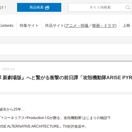
け！
商品検索
Contents
特集サイト
作品サイト(
アニメ・特撮
／
映画・ドラマ
)
上映
2015.4.6
新劇場版』へと繋がる衝撃の前日譚「攻殻機動隊ARISE PYROPHO
誕生から25年…
コーネリアス×Production I.Gが贈る、攻殻機動隊“はじまりの物語”!!
E ALTERNATIVE ARCHITECTURE』TV好評放送中。