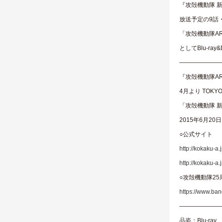
『攻殻機動隊 
放送予定の9話・
「攻殻機動隊ARIS
としてBlu-ra
———————
『攻殻機動隊ARIS
4月より TOK
「攻殻機動隊 
2015年6月2
○公式サイト
http://kokaku-a.j
http://kokaku-a.j
○攻殻機動隊2
https://www.ban
———————
品姿：Blu-ray