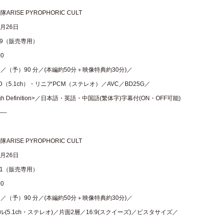
RISE PYROPHORIC CULT
8月26日
999（販売専用）
0
／（予）90 分／(本編約50分＋映像特典約30分)／
HD（5.1ch）・リニアPCM（ステレオ）／AVC／BD25G／
 High Definition>／日本語・英語・中国語(繁体字)字幕付(ON・OFF可能)
—-
RISE PYROPHORIC CULT
8月26日
701（販売専用）
0
／（予）90 分／(本編約50分＋映像特典約30分)／
(5.1ch・ステレオ)／片面2層／16:9(スクイーズ)／ビスタサイズ／