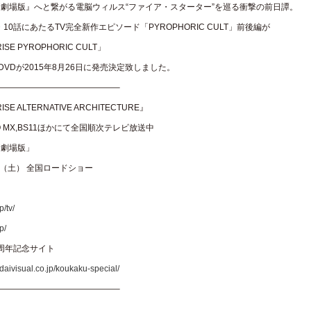
新劇場版』へと繋がる電脳ウィルス“ファイア・スターター”を巡る衝撃の前日譚。
10話にあたるTV完全新作エピソード「PYROPHORIC CULT」前後編が
E PYROPHORIC CULT」
y&DVDが2015年8月26日に発売決定致しました。
——————————————–
E ALTERNATIVE ARCHITECTURE』
YO MX,BS11ほかにて全国順次テレビ放送中
新劇場版」
0日（土） 全国ロードショー
p/tv/
p/
5周年記念サイト
daivisual.co.jp/koukaku-special/
——————————————–