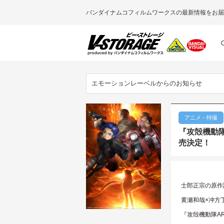
バンダイナムコフィルムワークスの最新情報をお届
エモーションレーベルからのお知らせ
アニメ・特撮
『攻殻機動隊 
売決定！
士郎正宗の原作
黄瀬和哉×冲方丁×
『攻殻機動隊ARIS