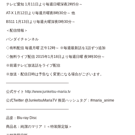
テレビ愛知 1月11日より毎週日曜深夜2時5分～
AT-X 1月12日より毎週月曜夜8時30分～ 他
BS11 1月13日より毎週火曜深夜0時30分～
＜配信情報＞
バンダイチャンネル
◇有料配信 毎週月曜 正午12時～ ※毎週最新話を1話ずつ追加
◇無料ライブ配信 2015年1月18日より毎週日曜 夜9時30分～
※前週テレビ放送話をライブ配信
※放送・配信日時は予告なく変更になる場合がございます。
—————————————————-
公式サイト
http://www.junketsu-maria.tv
公式Twitter @JunketsuMariaTV 推奨ハッシュタグ：#maria_anime
—————————————————-
品姿：Blu-ray Disc
商品名：純潔のマリア Ⅰ＜特装限定版＞