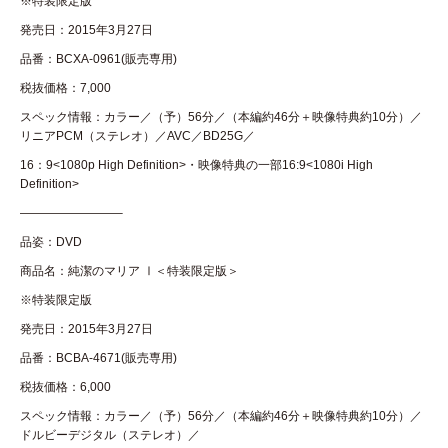
※特装限定版
発売日：2015年3月27日
品番：BCXA-0961(販売専用)
税抜価格：7,000
スペック情報：カラー／（予）56分／（本編約46分＋映像特典約10分）／
リニアPCM（ステレオ）／AVC／BD25G／
16：9<1080p High Definition>・映像特典の一部16:9<1080i High
Definition>
————————–
品姿：DVD
商品名：純潔のマリア Ⅰ＜特装限定版＞
※特装限定版
発売日：2015年3月27日
品番：BCBA-4671(販売専用)
税抜価格：6,000
スペック情報：カラー／（予）56分／（本編約46分＋映像特典約10分）／
ドルビーデジタル（ステレオ）／