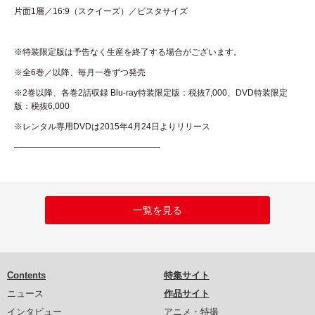
片面1層／16:9（スクイーズ）／ビスタサイズ
※特装限定版は予告なく生産を終了する場合がございます。
※全6巻／以降、毎月一巻ずつ発売
※2巻以降、各巻2話収録 Blu-ray特装限定版：税抜7,000、DVD特装限定
版：税抜6,000
※レンタル専用DVDは2015年4月24日よりリリース
—————————————————-
一覧を見る
Contents
特集サイト
ニュース
作品サイト
インタビュー
アニメ・特撮