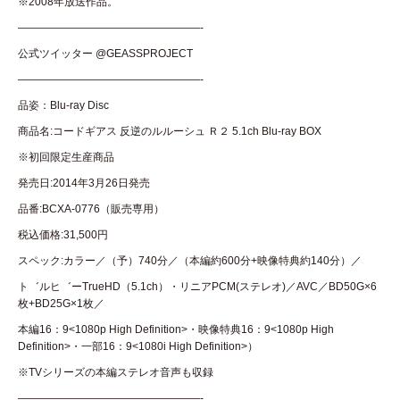
※2008年放送作品。
—————————————————-
公式ツイッター @GEASSPROJECT
—————————————————-
品姿：Blu-ray Disc
商品名:コードギアス 反逆のルルーシュ Ｒ２ 5.1ch Blu-ray BOX
※初回限定生産商品
発売日:2014年3月26日発売
品番:BCXA-0776（販売専用）
税込価格:31,500円
スペック:カラー／（予）740分／（本編約600分+映像特典約140分）／
ト゛ルヒ゛ーTrueHD（5.1ch）・リニアPCM(ステレオ)／AVC／BD50G×6
枚+BD25G×1枚／
本編16：9<1080p High Definition>・映像特典16：9<1080p High
Definition>・一部16：9<1080i High Definition>）
※TVシリーズの本編ステレオ音声も収録
—————————————————-