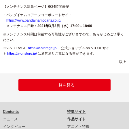
【メンテナンス対象ページ】※24時間表記
・バンダイナムコアーツコーポレートサイト
https://www.bandainamcoarts.co.jp/
メンテナンス日時：
2021
年3月3日（水）17:00～18:00
※メンテナンス時間は前後する可能性がございますので、あらかじめご了承く
ださい。
※V-STORAGE
https://v-storage.jp/
公式ショップ A-on STOREサイ
ト
https://a-onstore.jp/
は通常通りご覧になる事ができます。
以上
一覧を見る
Contents
特集サイト
ニュース
作品サイト
インタビュー
アニメ・特撮