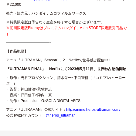
￥22,000
発売・販売元：バンダイナムコフィルムワークス
※特装限定版は予告なく生産を終了する場合がございます。
※初回限定版Blu-rayはプレミアムバンダイ、A-on STORE限定販売商品で
す
———————————-
【作品概要】
アニメ『ULTRAMAN』Season1、2 Netflixで世界独占配信中！
『ULTRAMAN FINAL』 Netflixにて2023年5月11日、世界独占配信開始
・原作：円谷プロダクション、清水栄一×下口智裕（「コミプレ/ヒーロー
ズ」）
・監督：神山健治×荒牧伸志
・音楽：戸田信子×陣内一真
・制作：Production I.G×SOLA DIGITAL ARTS
アニメ『ULTRAMAN』公式サイト：
http://anime.heros-ultraman.com/
公式Twitterアカウント：
@heros_ultraman