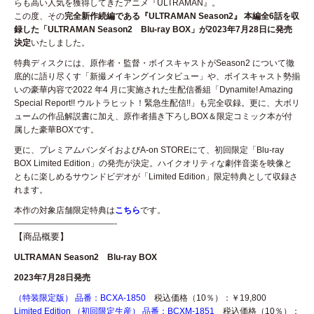
らも高い人気を獲得してきたアニメ『ULTRAMAN』。
この度、その
完全新作続編である『ULTRAMAN Season2』 本編全6話を収
録した「ULTRAMAN Season2 Blu-ray BOX」が2023年7月28日に発売
決定
いたしました。
特典ディスクには、原作者・監督・ボイスキャストがSeason2 について徹
底的に語り尽くす「新撮メイキングインタビュー」や、ボイスキャスト勢揃
いの豪華内容で2022 年4 月に実施された生配信番組「Dynamite! Amazing
Special Report!! ウルトラヒット！緊急生配信!!」も完全収録。更に、大ボリ
ュームの作品解説書に加え、原作者描き下ろしBOX＆限定コミック本が付
属した豪華BOXです。
更に、プレミアムバンダイおよびA-on STOREにて、初回限定「Blu-ray
BOX Limited Edition」の発売が決定。ハイクオリティな劇伴音楽を映像と
ともに楽しめるサウンドビデオが「Limited Edition」限定特典として収録さ
れます。
本作の対象店舗限定特典は
こちら
です。
———————————-
【商品概要】
ULTRAMAN Season2 Blu-ray BOX
2023年7月28日発売
（特装限定版） 品番：BCXA-1850
税込価格（10％）：￥19,800
Limited Edition （初回限定生産） 品番：BCXM-1851
税込価格（10％）：