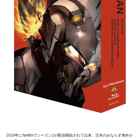
2019年にNetflixでシーズン1が配信開始されて以来、日本のみならず海外か