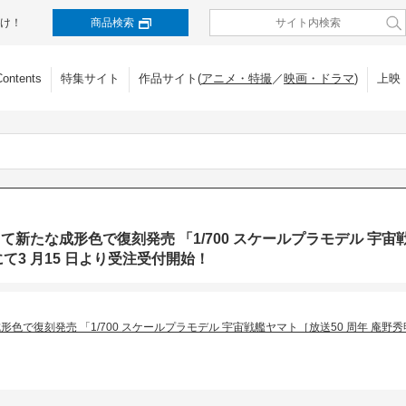
け！
商品検索
Contents
特集サイト
作品サイト(
アニメ・特撮
／
映画・ドラマ
)
上映
て新たな成形⾊で復刻発売 「1/700 スケールプラモデル 宇宙
他にて3 ⽉15 ⽇より受注受付開始！
で復刻発売 「1/700 スケールプラモデル 宇宙戦艦ヤマト［放送50 周年 庵野秀明プロ