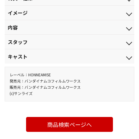
2008.8.22
初回特典
ジャンル
イメージ
豪華収納ＢＯＸ
TVアニメ
※ＢＤ全巻と最終巻初回特典の解説書「ＭＥＩＳＴＥＲ ＦＩＬ
ガンダムによる全戦争行為への武力介入を開始する
品番
内容
Ｅ」編集版（９６ページ）を収納可能
BCXA-0033
特典
【2話収録】
税込価格(10%)
スタッフ
ライナーノート（８ページ）
西暦２３０７年。化石燃料は枯渇したが、人類はそれに代わる
￥5,280
映像特典
新たなエネルギーを手に入れていた。３本の巨大な軌道エレベー
＃01 脚本：黒田洋介／演出：北村真咲／絵コンテ：水島精二・
税抜価格
キャスト
■＃０１キャストオーディオコメンタリー（出演：宮野真守、三
ターと、それに伴う大規模な太陽光発電システム。しかし、この
大塚 健／作画監督:千葉道徳（キャラ）・中谷誠一（メカ）
￥4,800
木眞一郎、水島精二）
システムの恩恵を得られるのは、一部の大国とその同盟国だけだ
＃02 脚本：黒田洋介／演出：ヤマトナオミチ／絵コンテ：寺岡
刹那・Ｆ・セイエイ：宮野真守／ロックオン・ストラトス：三木
■＃０１スタッフオーディオコメンタリー（出演：水島精二、黒
スペック
った。３つの軌道エレベーターを所有する３つの超大国群。アメ
巌／作画監督：高村和宏（キャラ）・有澤 寛（メカ）
眞一郎／アレルヤ・ハプティズム：吉野裕行／ティエリア・アー
レーベル：HONNEAMISE
田洋介、佐々木新、池谷浩臣）
カラー／確／49分／（本編48分＋特典1分）／ﾘﾆｱPCM（ｽﾃﾚｵ）／
リカ合衆国を中心とした『ユニオン』。中国、ロシア、インドを
デ：神谷浩史／スメラギ・李・ノリエガ：本名陽子／王 留美：真
発売元：バンダイナムコフィルムワークス
■次巻予告ＰＶ「戦術予報」
AVC／BD25G／16:9<1080p High Definition>
販売元：バンダイナムコフィルムワークス
中心とした『人類革新連盟』。ヨーロッパを中心とした『ＡＥ
企画：サンライズ／原作：矢立 肇・富野由悠季／監督：水島精二
堂 圭／グラハム・エーカー：中村悠一／ビリー・カタギリ：うえ
(c)サンライズ
Ｕ』。各超大国群は己の威信と繁栄のため、大いなるゼロサム・
／シリーズ構成：黒田洋介／キャラクターデザイン：高河ゆん・千
だゆうじ／パトリック・コーラサワー：浜田賢二／マリナ・イス
ゲームを続ける。そう、２４世紀になっても、人類は未だ一つにな
葉道徳／メカニックデザイン：海老川兼武・柳瀬敬之・寺岡賢
マイール：恒松あゆみ／沙慈・クロスロード：入野自由／ルイ
りきれずにいたのだ……。
司・福地 仁・中谷誠一・大河原邦男／SF考証：千葉智宏・寺岡賢
ス・ハレヴィ：斎藤千和／セルゲイ・スミルノフ：石塚運昇／イ
司／美術デザイン：須江信人(KUSANAGI)／色彩設定：手嶋明美／
オリア・シュヘンベルグ：大塚周夫／ナレーション：古谷 徹 他
■＃01「ソレスタルビーイング」
商品検索ページへ
美術監督：佐藤豪志(KUSANAGI)／設定協力：岡部いさく／音響監
アフリカ軌道エレベーター近くの軍事演習場で、ＡＥＵの新型
督：三間雅文／音楽：川井憲次／製作：毎日放送・サンライズ
ＭＳイナクトのデモンストレーションが行われていた。そこに突
他