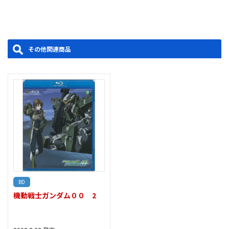
如、刹那の乗るエクシアが現れる。一方、人革連の高軌道ステー
ションには危機が迫っていた。
■＃02「ガンダムマイスター」
ソレスタルビーイングによる突然の全世界に対する武力介入宣
その他関連商品
言に、各国の首脳陣は半信半疑のまま、他勢力の行動ではないか
とも考え、その存在や応対についての議論を繰り返していた。刹
那たちは、世界に自分たちの存在を示すべく、長年続いている民
族紛争への介入へと行動を移す。
製作年度：2007
BD
機動戦士ガンダム００ 2