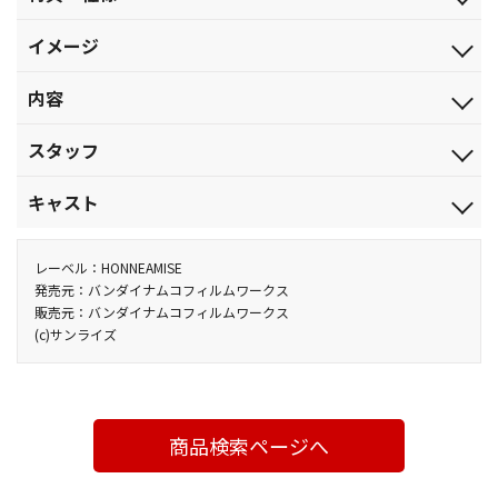
2008.8.22
特典
ジャンル
イメージ
ライナーノート（８ページ）
TVアニメ
ソレスタルビーイングが、世界に変革を誘発する
映像特典
品番
内容
■＃０５キャストオーディオコメンタリー（出演：入野自由、斎
BCXA-0034
藤千和、水島精二）
【4話収録】
税込価格(10%)
スタッフ
■＃０６スタッフオーディオコメンタリー（出演：海老川兼武、
■＃03「変わる世界」
￥7,700
柳瀬敬之、水島精二、黒田洋介）
ソレスタルビーイングによるミッションが終了し、世界はます
＃03 脚本：黒田洋介／演出：吉村 章／絵コンテ：大原 実／作画
■次巻予告ＰＶ「戦術予報」
税抜価格
キャスト
ます混乱していた。戦局跡地を確かめるべく、セイロン島へと向
監督:大貫健一（キャラ）・西井正典（メカ）
￥7,000
かうセルゲイ。一方、グラハムとカタギリは、ユニオン軍より特
＃04 脚本：黒田洋介／演出：うえだしげる／絵コンテ：松尾 衡
刹那・Ｆ・セイエイ：宮野真守／ロックオン・ストラトス：三木
スペック
殊任務部隊への転属命令を受けていた。
／作画監督：しんぼたくろう（キャラ）・高瀬健一（メカ）
眞一郎／アレルヤ・ハプティズム：吉野裕行／ティエリア・アー
レーベル：HONNEAMISE
カラー／確／97分／（本編96分＋特典1分）／ﾘﾆｱPCM（ｽﾃﾚｵ）／
■＃04「対外折衝」
＃05 脚本：黒田洋介／演出・絵コンテ：榎本明広／作画監督：
デ：神谷浩史／スメラギ・李・ノリエガ：本名陽子／王 留美：真
発売元：バンダイナムコフィルムワークス
AVC／BD50G／16:9<1080p High Definition>
販売元：バンダイナムコフィルムワークス
セルゲイの下に、対ガンダムの切り札といわれる一人の少女が
森下博光（キャラ）・松田 寛（メカ）
堂 圭／グラハム・エーカー：中村悠一／ビリー・カタギリ：うえ
(c)サンライズ
派遣される。また、グラハムたちの隊にも、優秀なパイロットた
＃06 脚本：黒田洋介／演出・絵コンテ：北村真咲／作画監督：
だゆうじ／パトリック・コーラサワー：浜田賢二／マリナ・イス
ちが配属された。世界がガンダムに対して徐々に動きを見せ始め
松川哲也（キャラ）・佐村義一（メカ）・有澤 寛（メカ）
マイール：恒松あゆみ／沙慈・クロスロード：入野自由／ルイ
る。そんな中、南米のタリビアが、ユニオンに対して独立宣言し
ス・ハレヴィ：斎藤千和／セルゲイ・スミルノフ：石塚運昇／イ
た。タリビアの行動を牽制するため、軍を派遣するユニオン。動
企画：サンライズ／原作：矢立 肇・富野由悠季／監督：水島精二
オリア・シュヘンベルグ：大塚周夫／ナレーション：古谷 徹 他
向が注目される中、ガンダムが動く！
商品検索ページへ
／シリーズ構成：黒田洋介／キャラクターデザイン：高河ゆん・千
■＃05「限界離脱領域」
葉道徳／メカニックデザイン：海老川兼武・柳瀬敬之・寺岡賢
混迷極める世界情勢の中、マリナは各国への援助要請のため、
司・福地 仁・中谷誠一・大河原邦男／SF考証：千葉智宏・寺岡賢