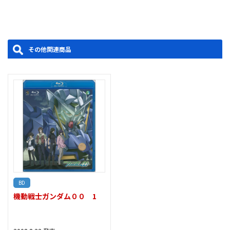
アザディスタンを後にする。日本の学生、沙慈とルイスは、奨学
司／美術デザイン：須江信人(KUSANAGI)／色彩設定：手嶋明美／
金で行ける研修旅行のため、人革連の低軌道ステーションへと向
美術監督：佐藤豪志(KUSANAGI)／設定協力：岡部いさく／音響監
かっていた。リニアトレイン内での一時的な擬似重力などを楽し
督：三間雅文／音楽：川井憲次／製作：毎日放送・サンライズ
む沙慈とルイス。一方、アレルヤも次の任務のため、リニアトレ
他
その他関連商品
インで宇宙へと戻っていた。
■＃06「セブンソード」
軍需を経済の基盤とするヨーロッパの一国、モラリア。その技
術・軍事力を宇宙開発のために必要とするＡＥＵがモラリアを支
援し、合同軍事演習を行うという情報を得たソレスタルビーイン
グは、介入行動に移る。ミッションを前に、集結するガンダムた
ち。エクシアには新しく長短のＧＮブレイドが、デュナメスには
ＧＮフルシールドが実装される。
製作年度：2007
BD
機動戦士ガンダム００ 1