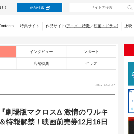
け！
商品検索
Contents
特集サイト
作品サイト(
アニメ・特撮
／
映画・ドラマ
)
上映
インタビュー
レポート
店舗特典
グッズ
2017.12.3 UP
公開『劇場版マクロスΔ 激情のワルキ
特報解禁！映画前売券12月16日