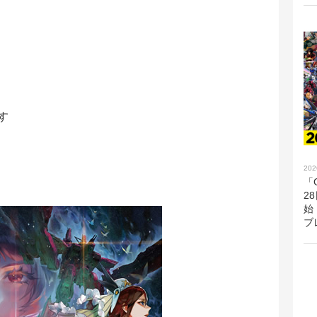
す
202
「G
2
始
ブ