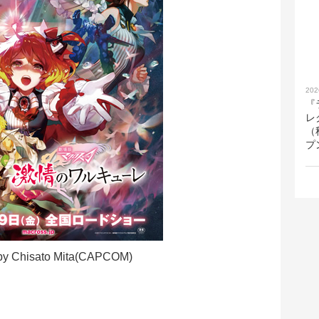
202
『
レ
（
プ
d by Chisato Mita(CAPCOM)