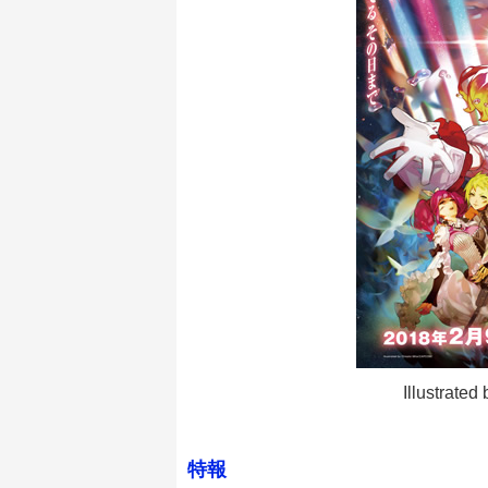
Illustrate
特報