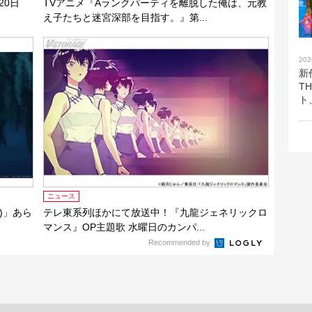
20日
TVアニメ『Aランクパーティを離脱した俺は、元教
え子たちと迷宮深部を目指す。』第...
202
新
T
ト
ニュース
)」あら
テレ東系列ほかにて放送中！『九龍ジェネリックロ
マンス』OP主題歌 水曜日のカンパ...
Recommended by