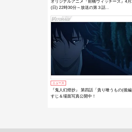
オリジナルアニメ『前橋ウィッチーズ』4月
(日) 22時30分～放送の第３話...
ニュース
『鬼人幻燈抄』 第四話「貪り喰うもの(後編
すじ＆場面写真公開中！