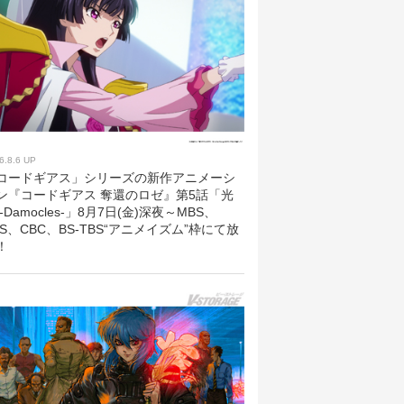
6.8.6 UP
コードギアス」シリーズの新作アニメーシ
ン『コードギアス 奪還のロゼ』第5話「光
 -Damocles-」8月7日(金)深夜～MBS、
BS、CBC、BS-TBS“アニメイズム”枠にて放
！