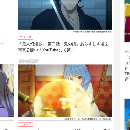
ニュース
ライ
『鬼人幻燈抄』 第二話「鬼の娘」あらすじ＆場面
写真公開中！YouTubeにて第一...
202
「
ョ
芒
T
送
ニュース