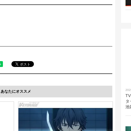
202
あなたにオススメ
T
タ
池