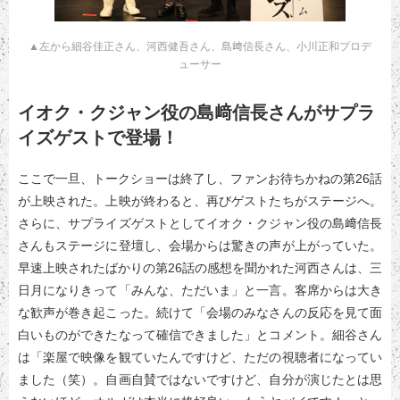
▲左から細谷佳正さん、河西健吾さん、島﨑信長さん、小川正和プロデ
ューサー
イオク・クジャン役の島﨑信長さんがサプラ
イズゲストで登場！
ここで一旦、トークショーは終了し、ファンお待ちかねの第26話
が上映された。上映が終わると、再びゲストたちがステージへ。
さらに、サプライズゲストとしてイオク・クジャン役の島﨑信長
さんもステージに登壇し、会場からは驚きの声が上がっていた。
早速上映されたばかりの第26話の感想を聞かれた河西さんは、三
日月になりきって「みんな、ただいま」と一言。客席からは大き
な歓声が巻き起こった。続けて「会場のみなさんの反応を見て面
白いものができたなって確信できました」とコメント。細谷さん
は「楽屋で映像を観ていたんですけど、ただの視聴者になってい
ました（笑）。自画自賛ではないですけど、自分が演じたとは思