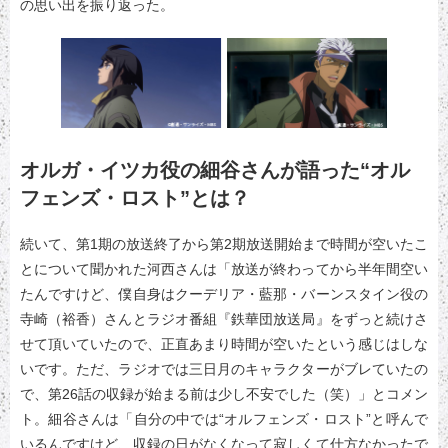
の思い出を振り返った。
オルガ・イツカ役の細谷さんが語った“オル
フェンズ・ロスト”とは？
続いて、第1期の放送終了から第2期放送開始まで時間が空いたこ
とについて聞かれた河西さんは「放送が終わってから半年間空い
たんですけど、僕自身はクーデリア・藍那・バーンスタイン役の
寺崎（裕香）さんとラジオ番組『鉄華団放送局』をずっと続けさ
せて頂いていたので、正直あまり時間が空いたという感じはしな
いです。ただ、ラジオでは三日月のキャラクターがブレていたの
で、第26話の収録が始まる前は少し不安でした（笑）」とコメン
ト。細谷さんは「自分の中では“オルフェンズ・ロスト”と呼んで
いるんですけど、収録の日がなくなって寂しくて仕方なかったで