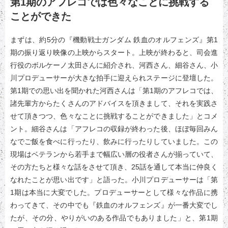
第1期のアフレコでは色々なことに挑戦する
ことができた
まずは、約5分の『機動戦士ガンダム 鉄血のオルフェンズ』第1
期の振り返り映像の上映からスタート。上映が終わると、司会進
行役のボルケーノ太田さんに紹介され、河西さん、細谷さん、小
川プロデューサーが大きな拍手に迎えられステージに登壇した。
第1期での思い出を聞かれた河西さんは「第1期のアフレコでは、
諸先輩方からたくさんのアドバイスを頂きまして、それを実践さ
せて頂きつつ、色々なことに挑戦することができました」とコメ
ント。細谷さんは「アフレコの収録が終わった後、ほぼ毎回みん
なでご飯を食べに行ったり、飲みに行ったりしていました。この
現場はベテランから若手まで幅広い層の役者さんが揃っていて、
その方たちと様々な話をさせて頂き、25話を通して本当に仲良く
なれたことが思い出です」と語った。小川プロデューサーは「第
1期は本当に大変でした。プロデューサーとして様々な作品に携
わってきて、その中でも『鉄血のオルフェンズ』が一番大変でし
たが、その分、やりがいのある作品でもありました」と、第1期