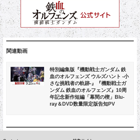
関連動画
特別編集版『機動戦士ガンダム 鉄
血のオルフェンズ ウルズハント -小
さな挑戦者の軌跡-』『機動戦士ガ
ンダム 鉄血のオルフェンズ』10周
年記念新作短編「幕間の楔」Blu-
ray＆DVD数量限定版告知PV