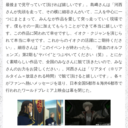
最後まで見守っていて頂ければ嬉しいです」。島﨑さんは「河西
さんが先頭を走って、その横に細谷さんがいて、二人を中心に一
つにまとまって、みんなが作品を愛して突っ走っていく現場で
す。僕もその一員に加えてもらうことができて本当に嬉しいで
す。この作品に関われて幸せですし、イオク・クジャンを演じら
れて本当に幸せです。これからのイオクの活躍にご期待くださ
い」。細谷さんは「このイベントが終わったら、『鉄血のオルフ
ェンズ』第2期も“ヤバイ”とつぶやいてください（笑）。とにか
く素晴らしい作品で、全国のみなさんに観て頂きたいので、みな
さんのお力をお貸しください」。河西さんは「リアタイ（※リア
ルタイム＝放送される時間）で観て頂けると嬉しいです」。各々
がファンへ熱いメッセージを送り、日本全国5都市＆海外6都市で
行われたワールドプレミア上映会は幕を閉じた。