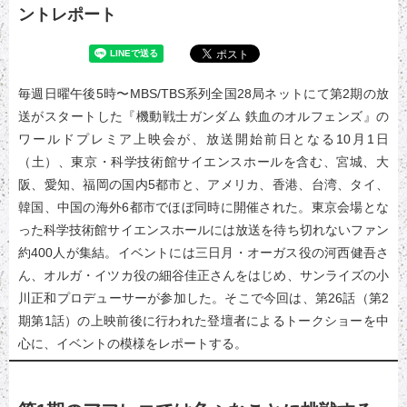
ントレポート
毎週日曜午後5時〜MBS/TBS系列全国28局ネットにて第2期の放
送がスタートした『機動戦士ガンダム 鉄血のオルフェンズ』の
ワールドプレミア上映会が、放送開始前日となる10月1日
（土）、東京・科学技術館サイエンスホールを含む、宮城、大
阪、愛知、福岡の国内5都市と、アメリカ、香港、台湾、タイ、
韓国、中国の海外6都市でほぼ同時に開催された。東京会場とな
った科学技術館サイエンスホールには放送を待ち切れないファン
約400人が集結。イベントには三日月・オーガス役の河西健吾さ
ん、オルガ・イツカ役の細谷佳正さんをはじめ、サンライズの小
川正和プロデューサーが参加した。そこで今回は、第26話（第2
期第1話）の上映前後に行われた登壇者によるトークショーを中
心に、イベントの模様をレポートする。