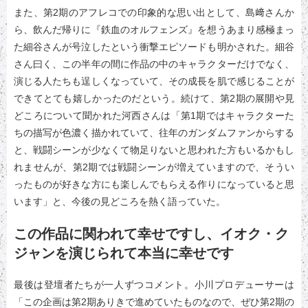
また、第2期のアフレコでの印象的な思い出として、島﨑さんか
ら、飲んだ帰りに『鉄血のオルフェンズ』を想うあまり感極まっ
た細谷さんが号泣したという衝撃エピソードも明かされた。細谷
さん曰く、この半年の間に作品の中のキャラクターだけでなく、
演じる人たちも逞しくなっていて、その成長を肌で感じることが
できてとても嬉しかったのだという。続けて、第2期の展開や見
どころについて聞かれた河西さんは「第1期ではキャラクターた
ちの描写が色濃く描かれていて、往年のガンダムファンからする
と、戦闘シーンが少なくて物足りないと思われた方もいるかもし
れませんが、第2期では戦闘シーンが増えていますので、そうい
ったものが好きな方にも楽しんでもらえる作りになっていると思
います」と、今後の見どころを熱く語っていた。
この作品に関われて幸せですし、イオク・ク
ジャンを演じられて本当に幸せです
最後は登壇者たちが一人ずつコメント。小川プロデューサーは
「この企画は第2期ありきで進めていたものなので、ぜひ第2期の