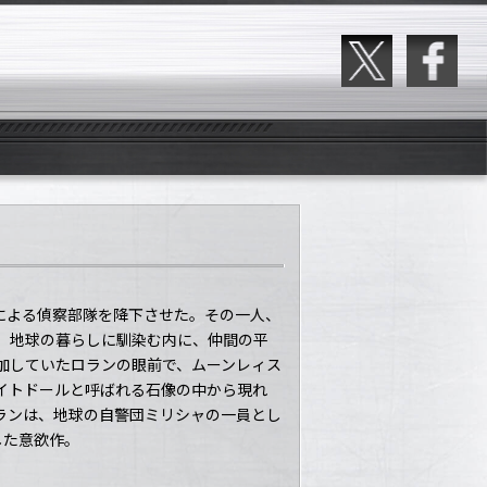
による偵察部隊を降下させた。その一人、
、地球の暮らしに馴染む内に、仲間の平
加していたロランの眼前で、ムーンレィス
イトドールと呼ばれる石像の中から現れ
ランは、地球の自警団ミリシャの一員とし
した意欲作。