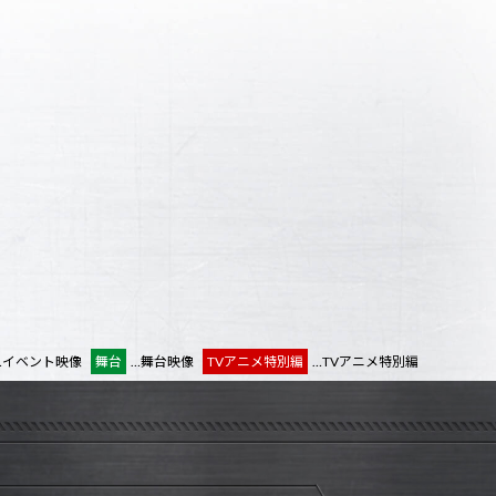
…イベント映像
舞台
…舞台映像
TVアニメ特別編
…TVアニメ特別編