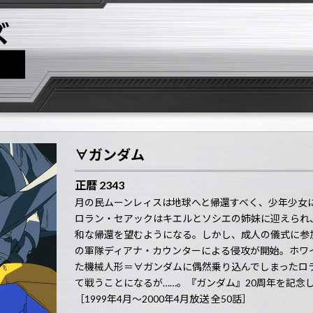
∀ガンダム
正暦 2343
月の民ムーンレィスは地球へと帰還すべく、少年少女
ロラン・セアックはキエルとソシエの姉妹に迎えられ
和な帰還を望むようになる。しかし、成人の儀式に参
の軍隊ディアナ・カウンターによる侵攻が開始。ホワ
た機械人形＝∀ガンダムに偶然乗り込んでしまったロ
て戦うことになるが……。『ガンダム』20周年を記念
［1999年4月〜2000年4月放送 全50話］