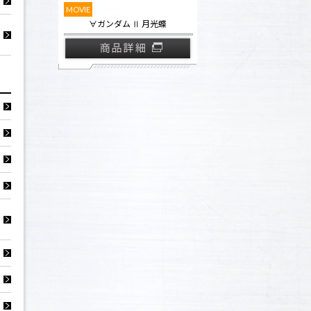
MOVIE
∀ガンダム Ⅱ 月光蝶