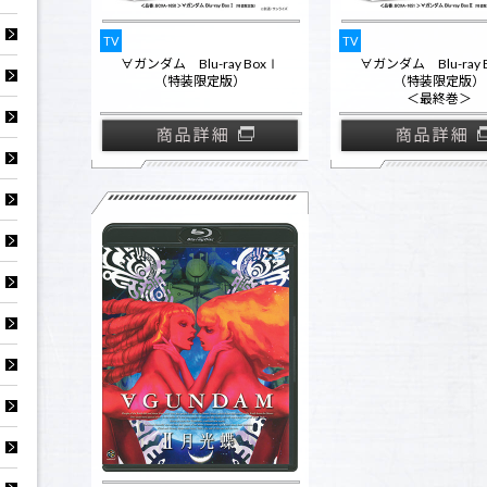
TV
TV
∀ガンダム Blu-ray BoxⅠ
∀ガンダム Blu-ray 
（特装限定版）
（特装限定版）
＜最終巻＞