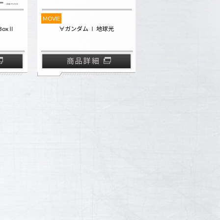
MOVIE
BoxⅡ
∀ガンダム Ⅰ 地球光