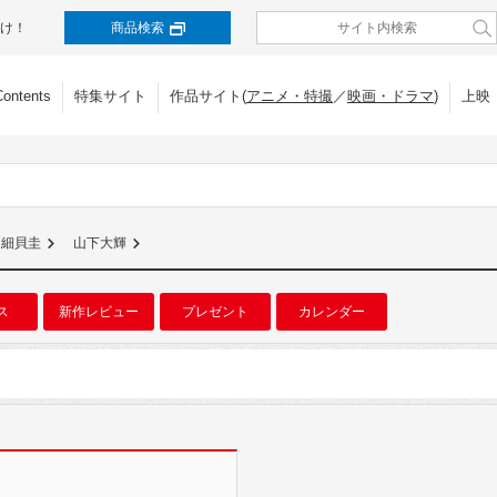
け！
商品検索
Contents
特集サイト
作品サイト(
アニメ・特撮
／
映画・ドラマ
)
上映
細貝圭
山下大輝
ス
新作レビュー
プレゼント
カレンダー