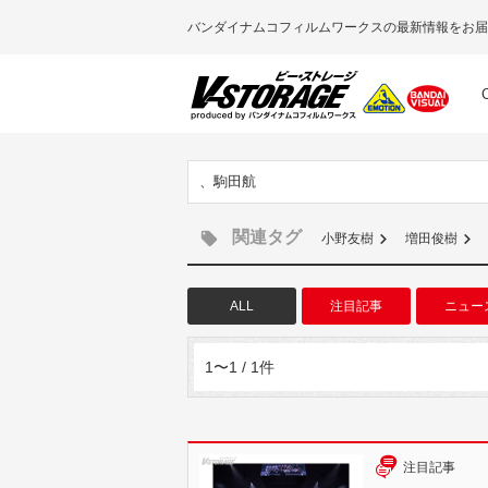
バンダイナムコフィルムワークスの最新情報をお届
、駒田航
関連タグ
小野友樹
増田俊樹
ALL
注目記事
ニュー
1〜1 / 1件
注目記事