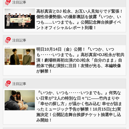
注目記事
高杉真宙とDJ 松永、お互い人見知りでド緊張！
個性俳優勢揃いの撮影裏話を披露『いつか、い
つも……いつまでも。』公開記念舞台挨拶イベ
ントオフィシャルレポート到着！
注目記事
明日10月14日（金）公開！『いつか、いつ
も‥‥‥いつまでも。』高杉真宙×DJ松永が初共
演！劇場映画初出演のDJ松永「自分のまま」自
然体で挑む演技に注目！友情が光る、本編映像
が解禁！
注目記事
『いつか、いつも‥‥‥いつまでも。』何気な
い日常が”2人の特別な日々”に――竹内まりや
「幸せの探し方」が温かく包み込む 幸せが詰ま
ったミュージック予告が解禁！10月15日(土)実
施決定！公開記念舞台挨拶チケット抽選申し込
み開始！