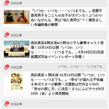
注目記事
『いつか、いつも‥‥‥いつまでも。』恋愛不
器用男子＆こじらせ女子が大ゲンカ！ぶつかり
合いながらも、実は”似た者同士”？！微笑まし
い本編映像が解禁
注目記事
高杉真宙&関水渚&小野ゆり子ら豪華キャスト登
壇！10月14日公開「いつか、いつ
も・・・・・・いつまでも。」9月18日(日)完成
披露試写会イベントレポート到着！
いつか、いつも‥‥‥いつまでも。
注目記事
高杉真宙 x 関水渚 10月14日公開『いつか、いつ
も‥‥‥いつまでも。』 “幸せ”が溢れる予告編
＆本ポスターが解禁！主題歌は竹内まりやの
「幸せの探し方」に決定！さらにムビチケが8月
19日（金）より発売開始
注目記事