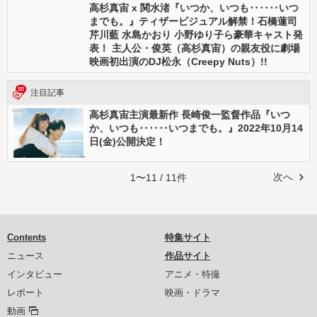
高杉真宙 x 関水渚『いつか、いつも‥‥‥いつ
までも。』ティザービジュアル解禁！石橋蓮司
芹川藍 水島かおり 小野ゆり子ら豪華キャスト発
表！ 主人公・俊英（高杉真宙）の親友役に劇場
映画初出演のDJ松永（Creepy Nuts）!!
注目記事
高杉真宙主演最新作 長崎俊一監督作品『いつ
か、いつも‥‥‥いつまでも。』2022年10月14
日(金)公開決定！
次へ
1〜11 / 11件
Contents
特集サイト
ニュース
作品サイト
インタビュー
アニメ・特撮
レポート
映画・ドラマ
動画