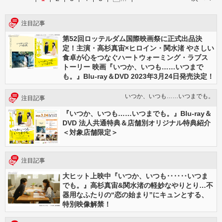
注目記事
第52回ロッテルダム国際映画祭に正式出品決
定！主演・高杉真宙×ヒロイン・関水渚 やさしい
食卓が心をつなぐハートウォーミング・ラブス
トーリー 映画『いつか、いつも……いつまで
も。』Blu-ray＆DVD 2023年3月24日発売決定！
いつか、いつも……いつまでも。
注目記事
『いつか、いつも……いつまでも。』Blu-ray＆
DVD 法人共通特典＆店舗別オリジナル特典紹介
＜対象店舗限定＞
注目記事
大ヒット上映中『いつか、いつも‥‥‥いつま
でも。』高杉真宙&関水渚の軽妙なやりとり…不
器用なふたりの“恋の始まり”にキュンとする、
特別映像解禁！