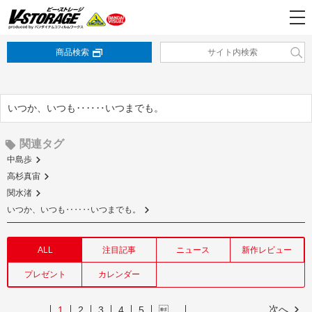
商品検索
いつか、いつも‥‥‥いつまでも。
関連タグ
中島歩
高杉真宙
関水渚
いつか、いつも‥‥‥いつまでも。
ALL
注目記事
ニュース
新作レビュー
プレゼント
カレンダー
次へ
1
2
3
4
5
…