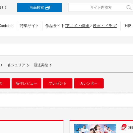
け！
商品検索
Contents
特集サイト
作品サイト(
アニメ・特撮
／
映画・ドラマ
)
上映
杏ジュリア
渡邉美穂
ス
新作レビュー
プレゼント
カレンダー
注