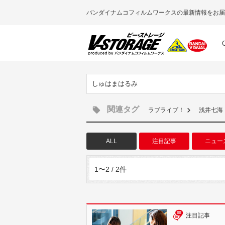
バンダイナムコフィルムワークスの最新情報をお届
しゅはまはるみ
関連タグ
ラブライブ！
浅井七海
ALL
注目記事
ニュー
1〜2 / 2件
注目記事