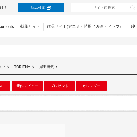
け！
商品検索
Contents
特集サイト
作品サイト(
アニメ・特撮
／
映画・ドラマ
)
上映
く♂
TORIENA
岸田勇気
ス
新作レビュー
プレゼント
カレンダー