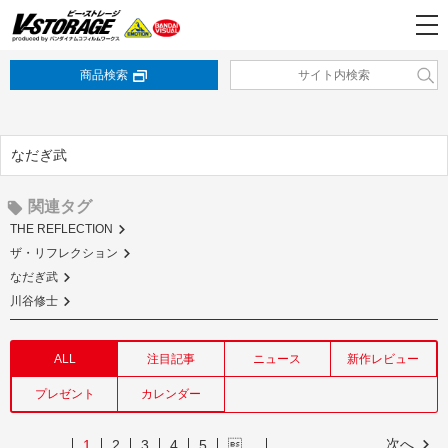
商品検索
なだぎ武
関連タグ
THE REFLECTION
ザ・リフレクション
なだぎ武
川谷修士
ALL
注目記事
ニュース
新作レビュー
プレゼント
カレンダー
次へ
1
2
3
4
5
…