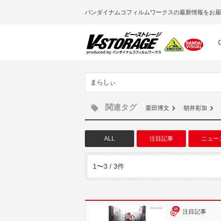
バンダイナムコフィルムワークスの最新情報をお届
まらしぃ
関連タグ
栗田博文
朝井彩加
ALL
注目記事
ニュー
1〜3 / 3件
注目記事