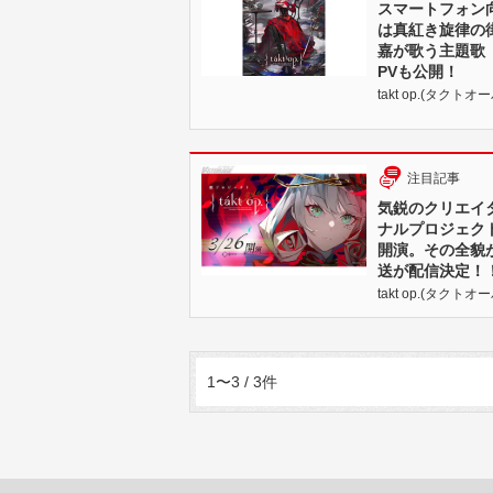
スマートフォン向け
は真紅き旋律の街
嘉が歌う主題歌「
PVも公開！
takt op.(タクトオーパ
注目記事
気鋭のクリエイ
ナルプロジェクト『
開演。その全貌
送が配信決定！
takt op.(タクトオーパ
1〜3 / 3件