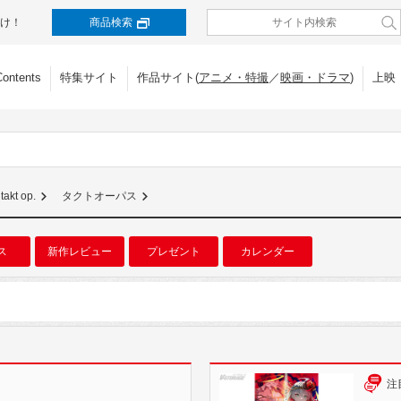
け！
商品検索
Contents
特集サイト
作品サイト(
アニメ・特撮
／
映画・ドラマ
)
上映
takt op.
タクトオーパス
ス
新作レビュー
プレゼント
カレンダー
注