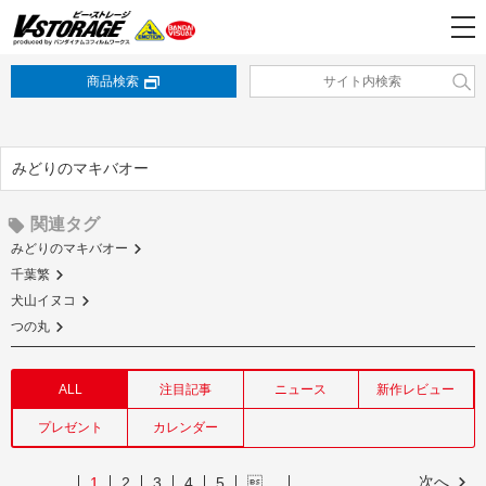
商品検索
みどりのマキバオー
関連タグ
みどりのマキバオー
千葉繁
犬山イヌコ
つの丸
ALL
注目記事
ニュース
新作レビュー
プレゼント
カレンダー
次へ
1
2
3
4
5
…