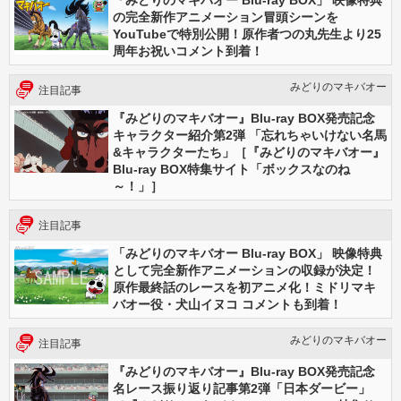
「みどりのマキバオー Blu-ray BOX」 映像特典
の完全新作アニメーション冒頭シーンを
YouTubeで特別公開！原作者つの丸先生より25
周年お祝いコメント到着！
みどりのマキバオー
注目記事
『みどりのマキバオー』Blu-ray BOX発売記念
キャラクター紹介第2弾 「忘れちゃいけない名馬
&キャラクターたち」［『みどりのマキバオー』
Blu-ray BOX特集サイト「ボックスなのね
～！」］
注目記事
「みどりのマキバオー Blu-ray BOX」 映像特典
として完全新作アニメーションの収録が決定！
原作最終話のレースを初アニメ化！ミドリマキ
バオー役・犬山イヌコ コメントも到着！
みどりのマキバオー
注目記事
『みどりのマキバオー』Blu-ray BOX発売記念
名レース振り返り記事第2弾「日本ダービー」