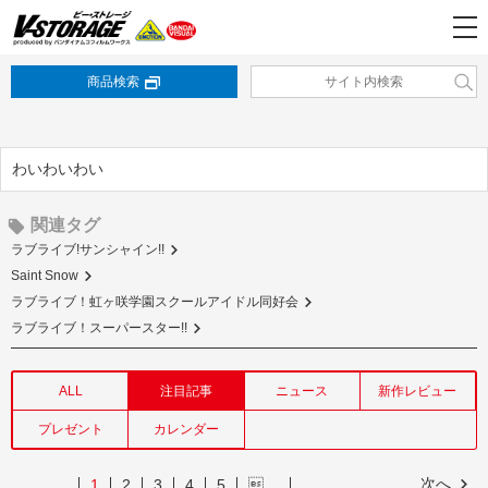
商品検索
わいわいわい
関連タグ
ラブライブ!サンシャイン!!
Saint Snow
ラブライブ！虹ヶ咲学園スクールアイドル同好会
ラブライブ！スーパースター!!
ALL
注目記事
ニュース
新作レビュー
プレゼント
カレンダー
次へ
1
2
3
4
5
…