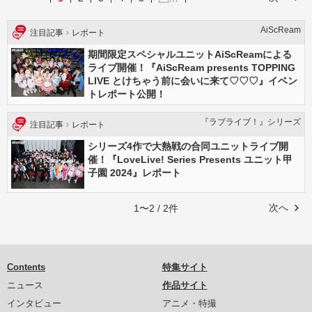
AiScReam
注目記事
レポート
期間限定スペシャルユニットAiScReamによる
ライブ開催！『AiScReam presents TOPPING
LIVE とけちゃう前に会いに来て♡♡♡』イベン
トレポート公開！
『ラブライブ！』シリーズ
注目記事
レポート
シリーズ4作で大熱戦の合同ユニットライブ開
催！『LoveLive! Series Presents ユニット甲
子園 2024』レポート
次へ
1〜2 / 2件
Contents
特集サイト
ニュース
作品サイト
インタビュー
アニメ・特撮