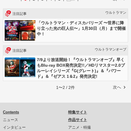
ウルトラマン
注目記事
「ウルトラマン・ディスカバリーズ 〜世界に降
り立った光の巨人伝〜」1月30日（月）まで開催
中！
ウルトラマンオーブ
注目記事
7/9より放送開始！『ウルトラマンオーブ』早く
もBlu-ray BOX発売決定!!／HDリマスター2.0ブ
ルーレイシリーズ『G(グレート)』＆『パワー
ド』＆『ゼアス 1＆2』発売決定!
次へ
1〜2 / 2件
Contents
特集サイト
ニュース
作品サイト
インタビュー
アニメ・特撮