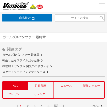
商品検索
ガールズ&パンツァー 最終章
関連タグ
ガールズ&パンツァー 最終章
転生したらスライムだった件
機動戦士ガンダム 閃光のハサウェイ
スケートリーディング☆スターズ
ALL
注目記事
ニュース
新作レビュー
プレゼント
カレンダー
次へ
1
2
3
4
5
…