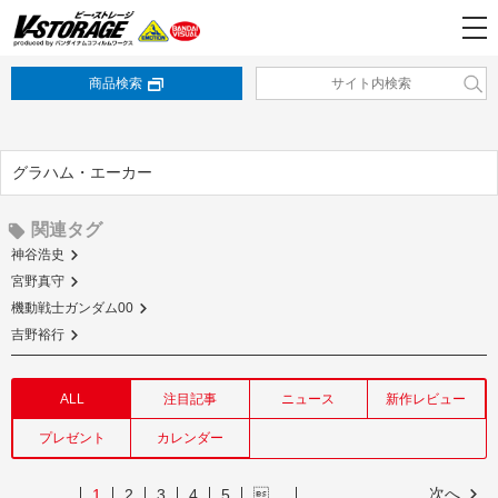
商品検索
グラハム・エーカー
関連タグ
神谷浩史
宮野真守
機動戦士ガンダム00
吉野裕行
ALL
注目記事
ニュース
新作レビュー
プレゼント
カレンダー
次へ
1
2
3
4
5
…